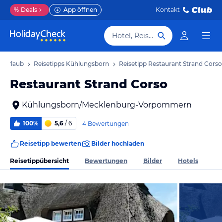
%
Deals
App öffnen
Kontakt
Hotel, Reiseziel
n Urlaub
Reisetipps Kühlungsborn
Reisetipp Restaurant Strand Corso
Restaurant Strand Corso
Kühlungsborn/Mecklenburg-Vorpommern
100%
5,6
/ 6
4 Bewertungen
Reisetipp bewerten
Bilder hochladen
Reisetippübersicht
Bewertungen
Bilder
Hotels