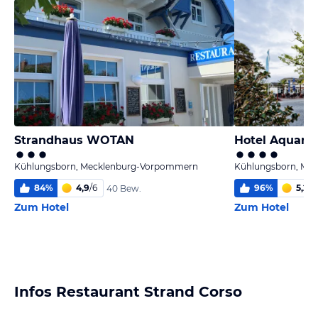
Strandhaus WOTAN
Hotel Aquama
Kühlungsborn, Mecklenburg-Vorpommern
Kühlungsborn, Me
84
%
4,9
/
6
96
%
5,2
/
6
40 Bew.
Zum Hotel
Zum Hotel
Infos Restaurant Strand Corso