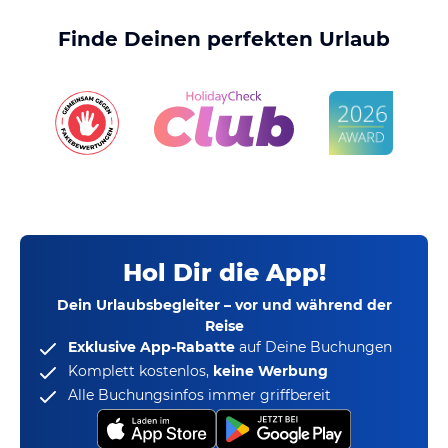
Finde Deinen perfekten Urlaub
Hol Dir die App!
Dein Urlaubsbegleiter – vor und während der
Reise
Exklusive App-Rabatte
auf Deine Buchungen
Komplett kostenlos,
keine Werbung
Alle Buchungsinfos immer griffbereit