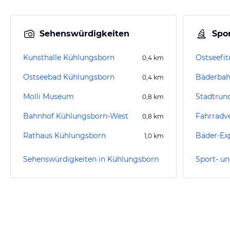
Sehenswürdigkeiten
Spor
Kunsthalle Kühlungsborn
Ostseefit
0,4
km
Ostseebad Kühlungsborn
0,4
km
Molli Museum
Stadtrun
0,8
km
Bahnhof Kühlungsborn-West
0,8
km
Rathaus Kühlungsborn
Bäder-Ex
1,0
km
Sehenswürdigkeiten in Kühlungsborn