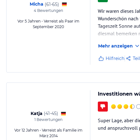
Micha
(
61-65
)
Wir waren dieses Ja
4
Bewertungen
Wunderschön nach v
Vor 5 Jahren • Verreist als Paar im
Tageszeit Sonne auf
September 2020
diesmal bemerken mu
Aufmerksamkeit (Ges
Mehr anzeigen
Hilfreich
Tei
Investitionen 
Katja
(
41-45
)
1
Bewertungen
Super Lage, aber d
und anspruchsvoll 
Vor 12 Jahren • Verreist als Familie im
März 2014