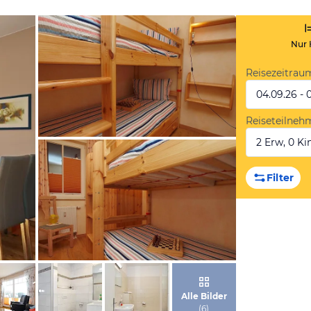
Nur 
Reisezeitrau
04.09.26 - 
Reiseteilneh
2 Erw, 0 Kin
von Booking.com
Filter
von Booking.com
Alle Bilder
(
6
)