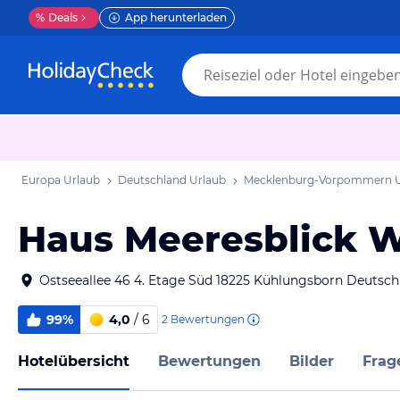
%
Deals
App herunterladen
Europa Urlaub
Deutschland Urlaub
Mecklenburg-Vorpommern U
Haus Meeresblick 
Ostseeallee 46 4. Etage Süd 18225 Kühlungsborn Deutsch
99%
4,0
/ 6
2
Bewertungen
Hotelübersicht
Bewertungen
Bilder
Frag