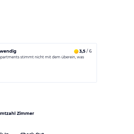
twendig
3,5
/ 6
ppartments stimmt nicht mit dem überein, was
mtzahl Zimmer