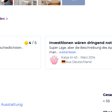
den
4
/ 6
Investitionen wären dringend no
rschiedlichsten…
Super Lage, aber die Beschreibung des A
man…
weiterlesen
Katja
41-45
•
März 2014
Aus Deutschland
Gesa
< 50
 Ausstattung