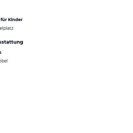
für Kinder
elplatz
sstattung
s
öbel