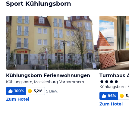
Sport Kühlungsborn
Kühlungsborn Ferienwohnungen
Turmhaus Ap
Kühlungsborn, Mecklenburg-Vorpommern
Kühlungsborn, Me
100
%
5,2
/
6
5 Bew.
96
%
5,8
/
6
Zum Hotel
Zum Hotel