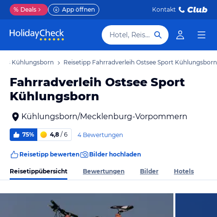
%
Deals
App öffnen
Kontakt
Hotel, Reiseziel
ipps Kühlungsborn
Reisetipp Fahrradverleih Ostsee Sport Kühlungsborn
Fahrradverleih Ostsee Sport
Kühlungsborn
Kühlungsborn/Mecklenburg-Vorpommern
75%
4,8
/ 6
4 Bewertungen
Reisetipp bewerten
Bilder hochladen
Reisetippübersicht
Bewertungen
Bilder
Hotels