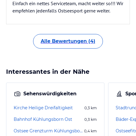
Einfach ein nettes Serviceteam, macht weiter so!!! Wir
empfehlen jedenfalls Ostseesport gerne weiter.
Alle Bewertungen (4)
Interessantes in der Nähe
Sehenswürdigkeiten
Spor
Kirche Heilige Dreifaltigkeit
Stadtrun
0,3
km
Bahnhof Kühlungsborn Ost
Bäder-Ex
0,3
km
Ostsee Grenzturm Kühlungsborn
Ostseefit
0,4
km