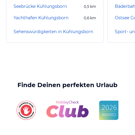
Seebrücke Kühlungsborn
0,5
km
Yachthafen Kühlungsborn
Ostsee Go
0,6
km
Sehenswürdigkeiten in Kühlungsborn
Finde Deinen perfekten Urlaub