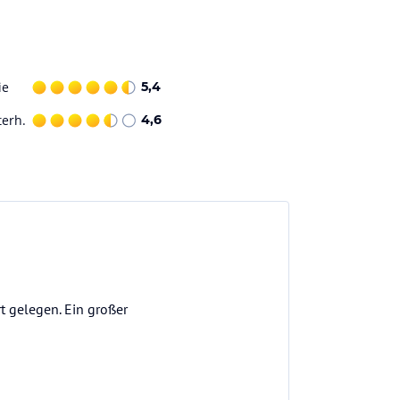
ie
5,4
terh.
4,6
t gelegen. Ein großer