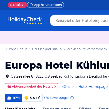
%
Deals
App herunterladen
Europa Urlaub
Deutschland Urlaub
Mecklenburg-Vorpommern U
Europa Hotel Kühl
Ostseeallee 8 18225 Ostseebad Kühlungsborn Deutschlan
Offizielle Hotel Homepage
Aktionsangebot des Hotels
87%
5,4
/ 6
676
Bewertungen