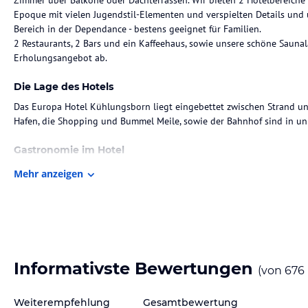
Zimmer über Balkone oder Dachterrassen. Wir bieten 2 Hotelbereiche 
Epoque mit vielen Jugendstil-Elementen und verspielten Details und u
Bereich in der Dependance - bestens geeignet für Familien.
2 Restaurants, 2 Bars und ein Kaffeehaus, sowie unsere schöne Saunal
Erholungsangebot ab.
Die Lage des Hotels
Das Europa Hotel Kühlungsborn liegt eingebettet zwischen Strand und
Hafen, die Shopping und Bummel Meile, sowie der Bahnhof sind in un
Gastronomie im Hotel
* Brasserie "Belon´s - Seafood, Sushi & Oysterbar " mit Jugendstil Wint
Mehr anzeigen
* Ribs & Bones- American Steakhouse - die besten Steaks der Stadt
* Barista' Kühlungsborn: Kaffeehaus & Cocktailbar auf 2 Etagen mit M
Jugendstil Turm
Sport und Unterhaltung
Herzlich willkommen in unserer gemütlichen Sauna Welt "Kleine Auszei
Informativste Bewertungen
(von
676
Wir bieten einen neuen Saunabereich mit 2 Saunen und gemütlichem
Weiterempfehlung
Gesamtbewertung
Sonstige Einrichtungen und Services