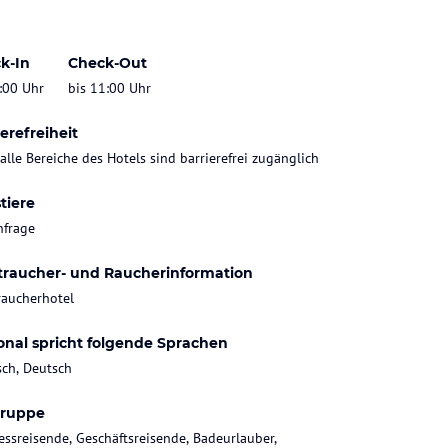
k-In
Check-Out
:00 Uhr
bis 11:00 Uhr
erefreiheit
 alle Bereiche des Hotels sind barrierefrei zugänglich
tiere
nfrage
traucher- und Raucherinformation
raucherhotel
onal spricht folgende Sprachen
sch, Deutsch
gruppe
essreisende, Geschäftsreisende, Badeurlauber,