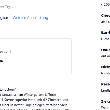
< 200
verfügbar
Chec
ügbar
Weitere Ausstattung
ab 16
Barri
Nicht
Haus
Besuch!
Auf A
us
Nich
Nicht
Pers
lungsborn"!
Engli
mit fantastischem Wintergarten & Turm
es 4 Sterne superior Hotel mit 62 Zimmern und
Ziel
m Meer in bester Lage gelegen, verfügen viele
Welln