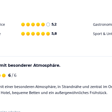
ice
5,2
Gastronom
e
5,8
Sport & Un
l mit besonderer Atmosphäre.
6
/ 6
ataloginformationen. Alle Angaben ohne
it einer besonderen Atmosphäre, in Strandnähe und zentral im Or
uchung die verbindlichen
Angebotsdetails
des
m Hotel, bequeme Betten und ein außergewöhnliches Frühstück.