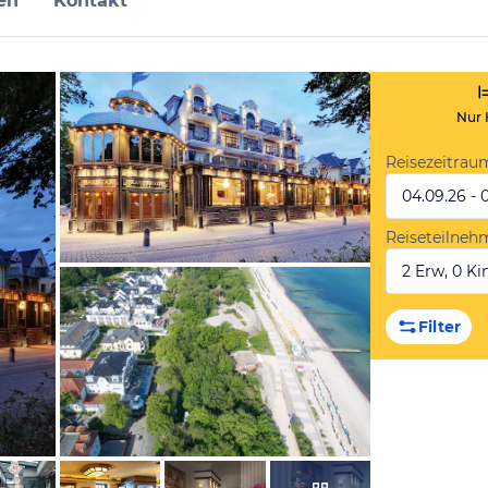
en
Kontakt
Nur 
Reisezeitrau
04.09.26 - 
Reiseteilneh
2 Erw, 0 Kin
vom Hotelier, Mai 2026
Filter