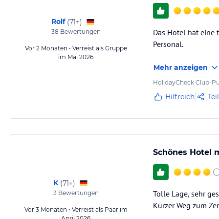
Rolf
(
71+
)
Das Hotel hat eine 
38
Bewertungen
Personal.
Vor 2 Monaten • Verreist als Gruppe
im Mai 2026
Mehr anzeigen
HolidayCheck Club-Pu
Hilfreich
Tei
Schönes Hotel m
K
(
71+
)
Tolle Lage, sehr ge
3
Bewertungen
Kurzer Weg zum Ze
Vor 3 Monaten • Verreist als Paar im
April 2026