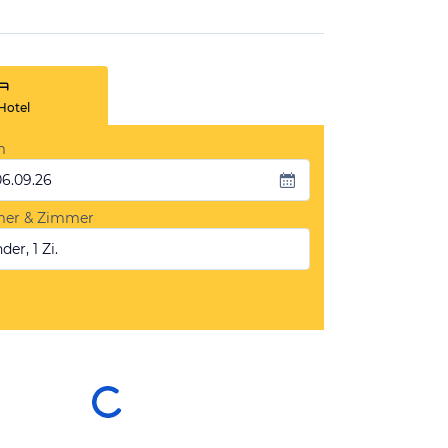
Hotel
m
06.09.26
mer & Zimmer
der, 1 Zi.