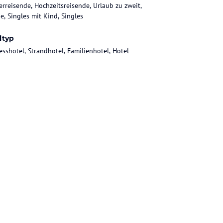
rreisende, Hochzeitsreisende, Urlaub zu zweit,
e, Singles mit Kind, Singles
ltyp
esshotel, Strandhotel, Familienhotel, Hotel