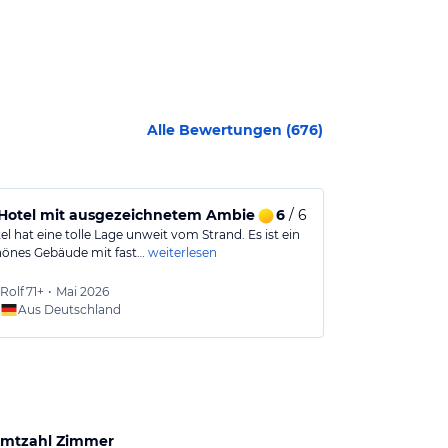
Alle Bewertungen (
676
)
 Hotel mit ausgezeichnetem Ambiente.
6
/ 6
Schönes Hot
l hat eine tolle Lage unweit vom Strand. Es ist ein
Tolle Lage, seh
hönes Gebäude mit fast…
weiterlesen
meistens sehr 
Kurzer Weg z
Rolf
71+
•
Mai 2026
K
71+
•
Aus Deutschland
Aus
mtzahl Zimmer