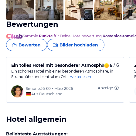
vom Hotelier, April 2018
Bewertungen
Sammle
Punkte
für Deine Hotelbewertung.
Kostenlos anmel
Bewerten
Bilder hochladen
Ein tolles Hotel mit besonderer Atmosphäre.
6
/ 6
Ein schönes Hotel mit einer besonderen Atmosphäre, in
Strandnähe und zentral im Ort…
weiterlesen
Anzeige
Simone
56-60
•
März 2026
Aus Deutschland
Hotel allgemein
Beliebteste Ausstattungen: