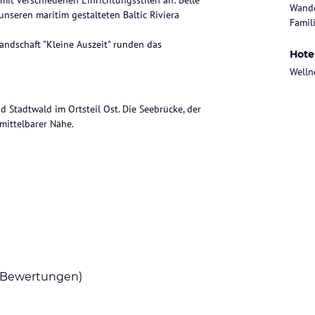
mit verschiedenen Einrichtungsstilen an: Belle
Wande
nseren maritim gestalteten Baltic Riviera
Famili
andschaft "Kleine Auszeit" runden das
Hote
Welln
 Stadtwald im Ortsteil Ost. Die Seebrücke, der
mittelbarer Nähe.
ergarten
eerblick im
t".
Bewertungen)
 Ruhebereich.