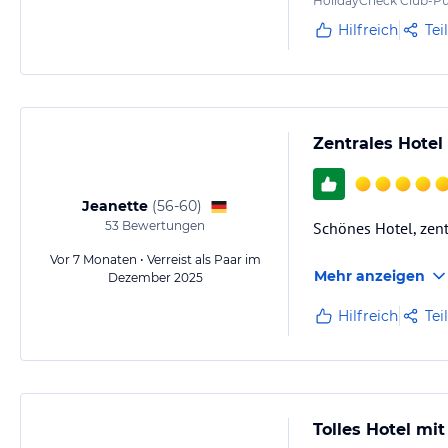
HolidayCheck Club-Pu
Hilfreich
Tei
Zentrales Hotel
Jeanette
(
56-60
)
53
Bewertungen
Schönes Hotel, zen
Vor 7 Monaten • Verreist als Paar im
Mehr anzeigen
Dezember 2025
Hilfreich
Tei
Tolles Hotel m