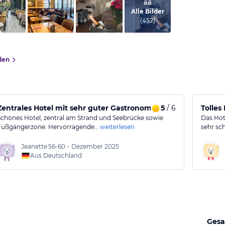
vom Hotelier, April 2018
Alle Bilder
(
452
)
den
Zentrales Hotel mit sehr guter Gastronomie
5
/ 6
Tolles
Schönes Hotel, zentral am Strand und Seebrücke sowie
Das Hote
Fußgängerzone. Hervorragende…
weiterlesen
sehr sc
Jeanette
56-60
•
Dezember 2025
Aus Deutschland
Gesa