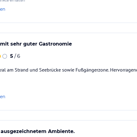
nkte erhalten
len
 mit sehr guter Gastronomie
5
/ 6
tral am Strand und Seebrücke sowie Fußgängerzone. Hervorragend
len
it ausgezeichnetem Ambiente.