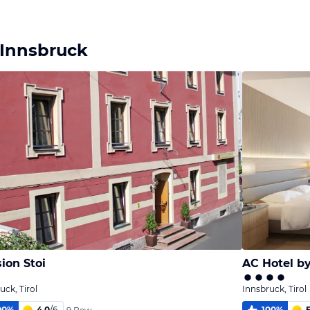
 Innsbruck
ion Stoi
AC Hotel by
uck, Tirol
Innsbruck, Tirol
00
%
4,0
/
6
100
%
5