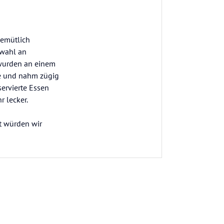
gemütlich
swahl an
 wurden an einem
te und nahm zügig
servierte Essen
r lecker.
t würden wir