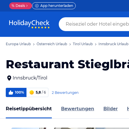
%
Deals
App herunterladen
Europa Urlaub
Österreich Urlaub
Tirol Urlaub
Innsbruck Urlaub
Restaurant Stieglb
Innsbruck/Tirol
100%
5,8
/ 6
2 Bewertungen
Reisetippübersicht
Bewertungen
Bilder