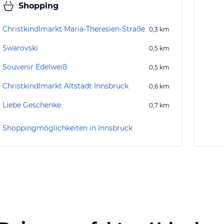
Shopping
Christkindlmarkt Maria-Theresien-Straße
0,3
km
Swarovski
0,5
km
Souvenir Edelweiß
0,5
km
Christkindlmarkt Altstadt Innsbruck
0,6
km
Liebe Geschenke
0,7
km
Shoppingmöglichkeiten in Innsbruck