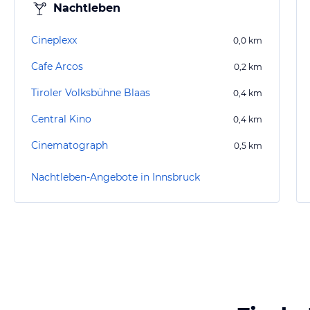
Nachtleben
Cineplexx
0,0
km
Cafe Arcos
0,2
km
Tiroler Volksbühne Blaas
0,4
km
Central Kino
0,4
km
Cinematograph
0,5
km
Nachtleben-Angebote in Innsbruck