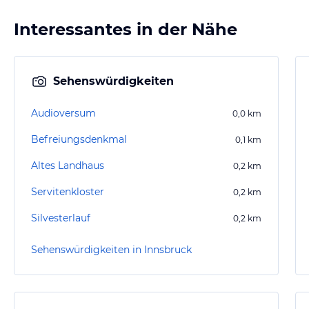
Interessantes in der Nähe
Sehenswürdigkeiten
Audioversum
0,0
km
Befreiungsdenkmal
0,1
km
Altes Landhaus
0,2
km
Servitenkloster
0,2
km
Silvesterlauf
0,2
km
Sehenswürdigkeiten in Innsbruck