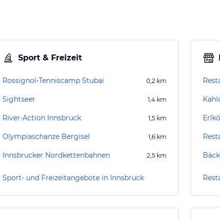
Sport & Freizeit
Rossignol-Tenniscamp Stubai
Rest
0,2
km
Sightseer
Kahl
1,4
km
River-Action Innsbruck
Erlk
1,5
km
Olympiaschanze Bergisel
Rest
1,6
km
Innsbrucker Nordkettenbahnen
Bäck
2,5
km
Sport- und Freizeitangebote in Innsbruck
Rest