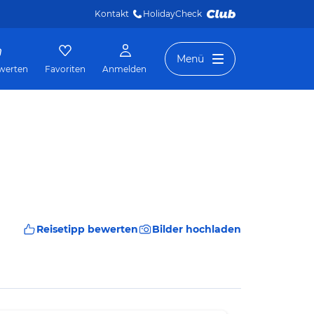
Kontakt
HolidayCheck 
Menü
werten
Favoriten
Anmelden
Reisetipp bewerten
Bilder hochladen