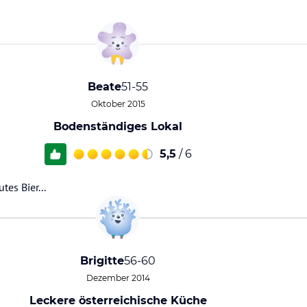
Beate
51-55
Oktober 2015
Bodenständiges Lokal
5,5
/ 6
tes Bier...
Brigitte
56-60
Dezember 2014
Leckere österreichische Küche