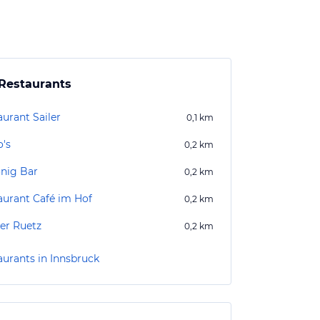
Restaurants
aurant Sailer
0,1
km
o's
0,2
km
önig Bar
0,2
km
aurant Café im Hof
0,2
km
er Ruetz
0,2
km
aurants in Innsbruck