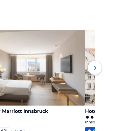
 Marriott Innsbruck
Hotel Zach
Innsbruck, Tirol
,6
/
6
98
%
5,8
/
6