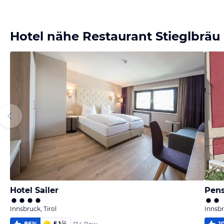
Hotel nähe Restaurant Stieglbräu
Hotel Sailer
Pens
Innsbruck, Tirol
Innsbr
86
%
5,1
/
6
1