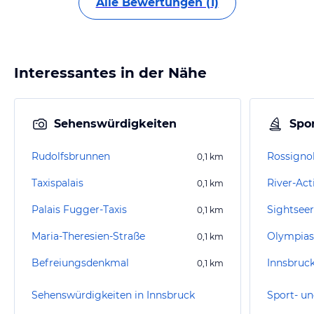
Alle Bewertungen (1)
Interessantes in der Nähe
Sehenswürdigkeiten
Spor
Rudolfsbrunnen
Rossigno
0,1
km
Taxispalais
River-Act
0,1
km
Palais Fugger-Taxis
Sightseer
0,1
km
Maria-Theresien-Straße
Olympias
0,1
km
Befreiungsdenkmal
Innsbruc
0,1
km
Sehenswürdigkeiten in Innsbruck