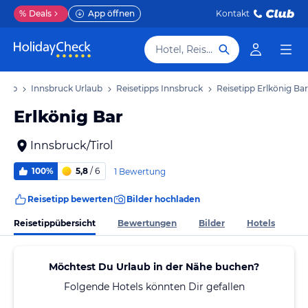
%
Deals
App öffnen
Kontakt
Hotel, Reiseziel
rlaub
Innsbruck Urlaub
Reisetipps Innsbruck
Reisetipp Erlkönig Bar
Erlkönig Bar
Innsbruck/Tirol
100%
5,8
/ 6
1 Bewertung
Reisetipp bewerten
Bilder hochladen
Reisetippübersicht
Bewertungen
Bilder
Hotels
Möchtest Du Urlaub in der Nähe buchen?
Folgende Hotels könnten Dir gefallen