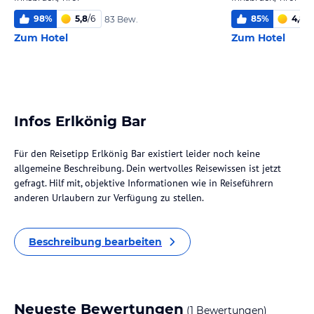
98
%
5,8
/
6
85
%
4,8
/
6
83 Bew.
Zum Hotel
Zum Hotel
Infos Erlkönig Bar
Für den Reisetipp Erlkönig Bar existiert leider noch keine
allgemeine Beschreibung. Dein wertvolles Reisewissen ist jetzt
gefragt. Hilf mit, objektive Informationen wie in Reiseführern
anderen Urlaubern zur Verfügung zu stellen.
Beschreibung bearbeiten
Neueste Bewertungen
(1 Bewertungen)