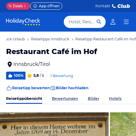
%
Deals
App öffnen
Kontakt
Hotel, Reiseziel
sbruck Urlaub
Reisetipps Innsbruck
Reisetipp Restaurant Café im Hof
Restaurant Café im Hof
Innsbruck/Tirol
100%
5,8
/ 6
1 Bewertung
Reisetipp bewerten
Bilder hochladen
Reisetippübersicht
Bewertungen
Bilder
Hotels