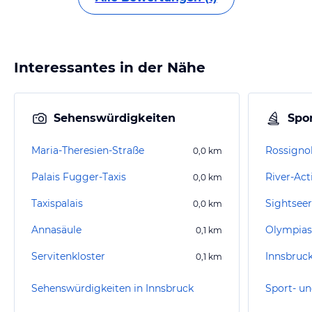
Interessantes in der Nähe
Sehenswürdigkeiten
Spor
Maria-Theresien-Straße
Rossigno
0,0
km
Palais Fugger-Taxis
River-Act
0,0
km
Taxispalais
Sightseer
0,0
km
Annasäule
Olympias
0,1
km
Servitenkloster
Innsbruc
0,1
km
Sehenswürdigkeiten in Innsbruck