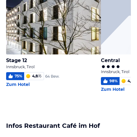
Stage 12
Central
Innsbruck, Tirol
Innsbruck, Tirol
75
%
4,8
/
6
64 Bew.
98
%
4,7
/
6
Zum Hotel
Zum Hotel
Infos Restaurant Café im Hof