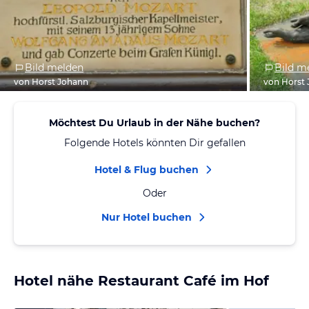
Bild melden
Bild m
von Horst Johann
von Horst
Möchtest Du Urlaub in der Nähe buchen?
Folgende Hotels könnten Dir gefallen
Hotel & Flug buchen
Oder
Nur Hotel buchen
Hotel nähe Restaurant Café im Hof