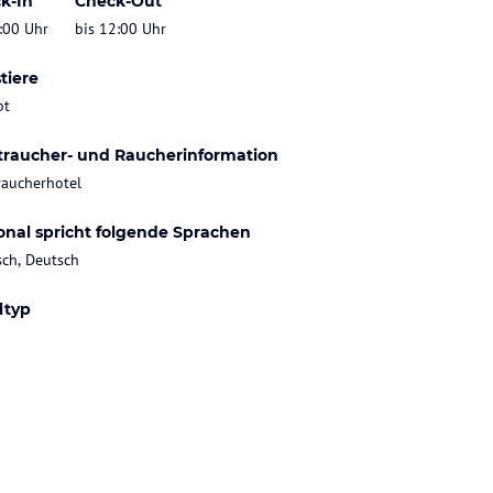
k-In
Check-Out
:00 Uhr
bis 12:00 Uhr
tiere
bt
traucher- und Raucherinformation
raucherhotel
onal spricht folgende Sprachen
sch, Deutsch
ltyp