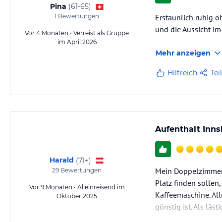
Pina
(
61-65
)
1
Bewertungen
Erstaunlich ruhig o
und die Aussicht im
Vor 4 Monaten • Verreist als Gruppe
im April 2026
Mehr anzeigen
Hilfreich
Tei
Aufenthalt Inn
Harald
(
71+
)
Mein Doppelzimmer (
29
Bewertungen
Platz finden sollen,
Vor 9 Monaten • Alleinreisend im
Kaffeemaschine. Al
Oktober 2025
günstig ist. Als lä
Ohne beim Eincheck