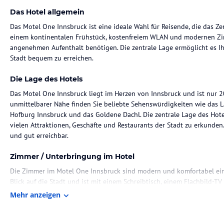
Das Hotel allgemein
Das Motel One Innsbruck ist eine ideale Wahl für Reisende, die das 
einem kontinentalen Frühstück, kostenfreiem WLAN und modernen Zimm
angenehmen Aufenthalt benötigen. Die zentrale Lage ermöglicht es Ih
Stadt bequem zu erreichen.
Die Lage des Hotels
Das Motel One Innsbruck liegt im Herzen von Innsbruck und ist nur 
unmittelbarer Nähe finden Sie beliebte Sehenswürdigkeiten wie das 
Hofburg Innsbruck und das Goldene Dachl. Die zentrale Lage des Hote
vielen Attraktionen, Geschäfte und Restaurants der Stadt zu erkunden.
und gut erreichbar.
Zimmer / Unterbringung im Hotel
Die Zimmer im Motel One Innsbruck sind modern und komfortabel ein
Blick auf die Stadt und ist mit einem Schreibtisch, einem Flachbild-T
Bettwäsche und Handtücher werden gestellt und ein Safe steht Ihnen 
Mehr anzeigen
ermöglicht es Ihnen, mit Ihren Lieben in Verbindung zu bleiben oder I
Gastronomie im Hotel