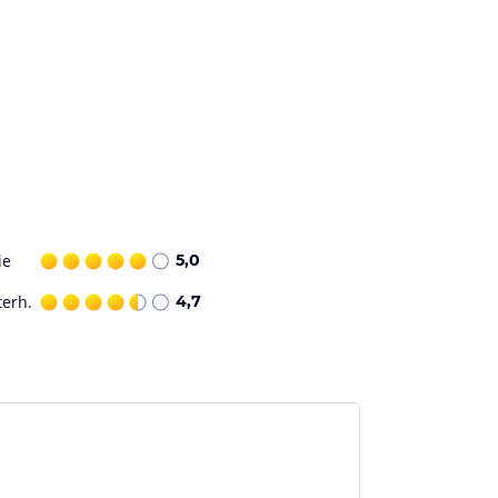
ie
5,0
terh.
4,7