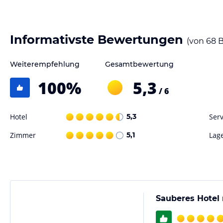
Im Motel One Innsbruck können Sie morgens ein kontinentales Frühst
starten. Alternativ können Sie auch die nahegelegenen Restaurants u
Innsbruck probieren. Die Hotelbar lädt am Abend zu einem Drink ein,
Informativste Bewertungen
(von
68
B
Sport und Unterhaltung
Weiterempfehlung
Gesamtbewertung
Das Motel One Innsbruck bietet keine speziellen Sport- und Freizeitei
ermöglicht es Ihnen jedoch, die vielen Aktivitäten und Attraktionen 
100
%
5,3
/ 6
historischen Sehenswürdigkeiten besichtigen, die Natur in den umli
durch die charmante Altstadt von Innsbruck schlendern möchten - hier
Hotel
5,3
Serv
Hinweis:
Verfasst von HolidayCheck mit Hilfe von KI. Alle Angaben 
Zimmer
5,1
Lag
verbindlichen
Angebotsdetails
des jeweiligen Veranstalters.
Sauberes Hotel 