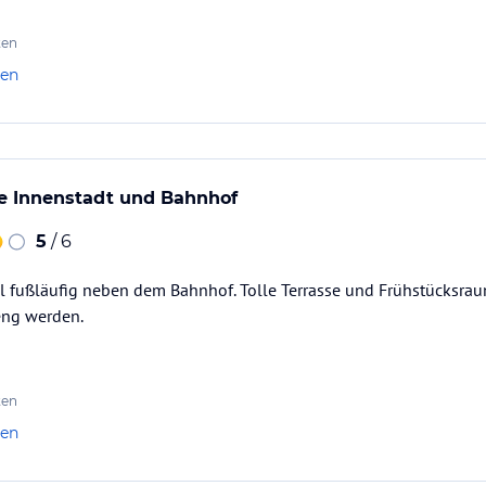
ten
len
e Innenstadt und Bahnhof
5
/ 6
al fußläufig neben dem Bahnhof. Tolle Terrasse und Frühstücksra
eng werden.
ten
len