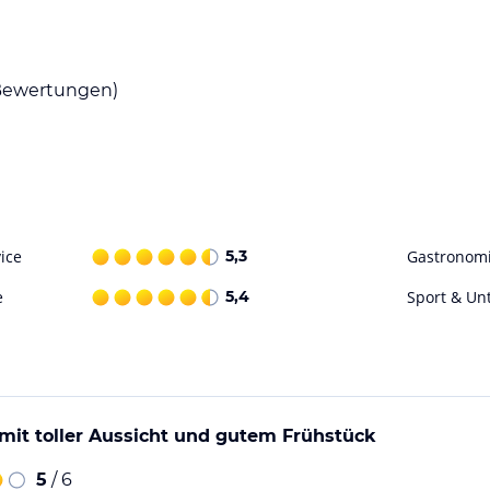
ück genießen, um gestärkt in den Tag zu
nd Cafés erkunden und die vielfältige Küche von
 um den Tag gemütlich ausklingen zu lassen.
ewertungen)
nrichtungen an. Die zentrale Lage des Hotels
in der Umgebung zu erkunden. Ob Sie die
egenden Bergen erkunden oder einfach nur
 gibt es für jeden etwas zu entdecken.
ice
5,3
Gastronom
ohne Gewähr. Bitte lies vor der Buchung die
e
5,4
Sport & Un
mit toller Aussicht und gutem Frühstück
5
/ 6