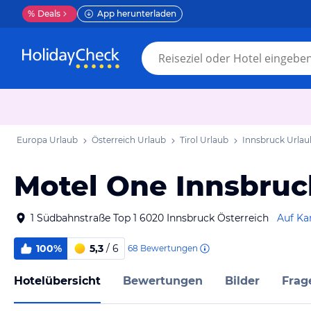
%
Deals
App herunterladen
Europa Urlaub
Österreich Urlaub
Tirol Urlaub
Innsbruck Urlau
Motel One Innsbruc
1 Südbahnstraße Top 1 6020 Innsbruck Österreich
Auf Ka
100%
5,3
/ 6
68
Bewertungen
Hotelübersicht
Bewertungen
Bilder
Frag