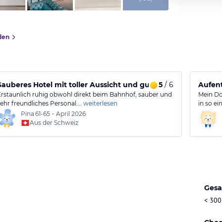
den
Sauberes Hotel mit toller Aussicht und gutem Frühstück
5
/ 6
Aufent
Erstaunlich ruhig obwohl direkt beim Bahnhof, sauber und
Mein Do
sehr freundliches Personal.…
weiterlesen
in so e
Pina
61-65
•
April 2026
Aus der Schweiz
Gesa
< 300