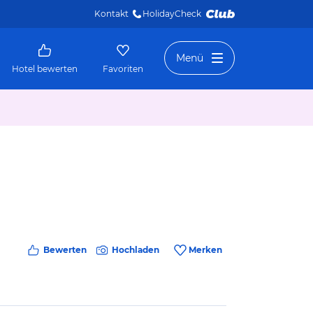
Kontakt
HolidayCheck 
Menü
Hotel bewerten
Favoriten
Bewerten
Hochladen
Merken