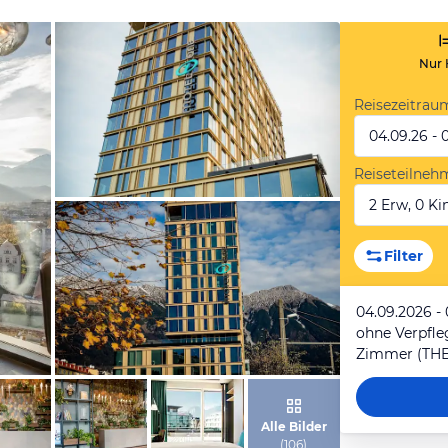
Nur 
Reisezeitrau
04.09.26 - 
Reiseteilneh
2 Erw, 0 Kin
von Expedia
Filter
04.09.2026 -
ohne Verpfl
Zimmer (THE
von Expedia
Alle Bilder
(
106
)