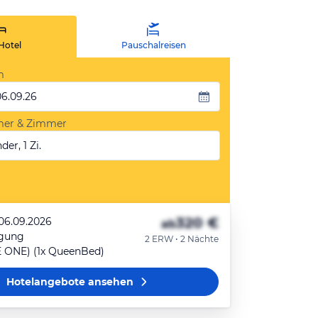
Hotel
Pauschalreisen
m
06.09.26
mer & Zimmer
der, 1 Zi.
320 €
 06.09.2026
ab
egung
2 ERW • 2 Nächte
 ONE) (1x QueenBed)
Hotelangebote
ansehen