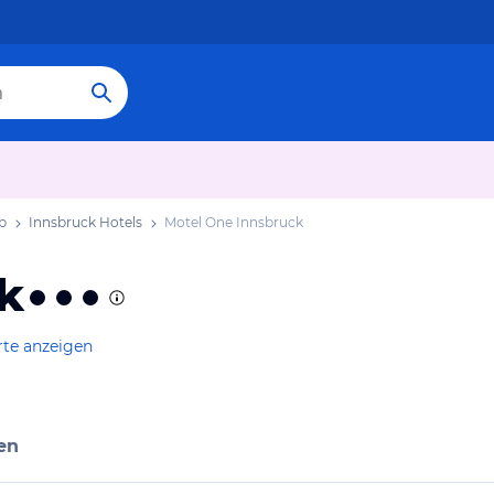
b
Innsbruck Hotels
Motel One Innsbruck
k
rte anzeigen
en