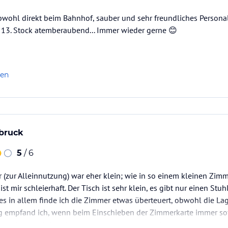
bwohl direkt beim Bahnhof, sauber und sehr freundliches Personal
 13. Stock atemberaubend... Immer wieder gerne 😊
len
sbruck
5
/ 6
zur Alleinnutzung) war eher klein; wie in so einem kleinen Zimm
 ist mir schleierhaft. Der Tisch ist sehr klein, es gibt nur einen St
les in allem finde ich die Zimmer etwas überteuert, obwohl die 
stig empfand ich, wenn beim Einschieben der Zimmerkarte immer so
en darüber informiert worden zu sein, gab es keinen…