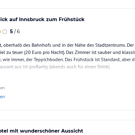
Blick auf Innsbruck zum Frühstück
5
/ 6
ut, oberhalb des Bahnhofs und in der Nähe des Stadtzentrums. Der 
iel zu teuer (20 Euro pro Nacht). Das Zimmer ist sauber und klassi
e, wie immer, der Teppichboden. Das Frühstück ist Standard, aber 
urant aus ist großartig (abends auch für einen Drink).
ten
len
el mit wunderschöner Aussicht