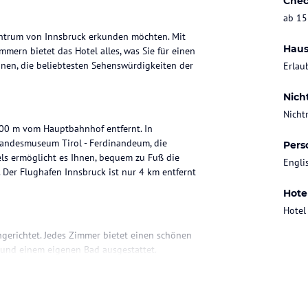
Chec
ab 15
Zentrum von Innsbruck erkunden möchten. Mit
Haus
ern bietet das Hotel alles, was Sie für einen
nen, die beliebtesten Sehenswürdigkeiten der
Erlau
Nich
Nicht
200 m vom Hauptbahnhof entfernt. In
Landesmuseum Tirol - Ferdinandeum, die
Pers
ls ermöglicht es Ihnen, bequem zu Fuß die
Engli
 Der Flughafen Innsbruck ist nur 4 km entfernt
Hote
Hotel
gerichtet. Jedes Zimmer bietet einen schönen
V und einem eigenen Bad ausgestattet.
ebenfalls zur Verfügung. Das kostenfreie WLAN
hre Reisepläne zu organisieren.