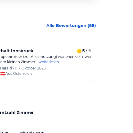
Alle Bewertungen (
68
)
halt Innsbruck
5
/ 6
Super Lage
ppelzimmer (zur Alleinnutzung) war eher klein; wie
Das Hotel liegt
inem kleinen Zimmer…
weiterlesen
Terrasse und 
Harald
71+
•
Oktober 2025
Marku
Aus Österreich
Aus
mtzahl Zimmer