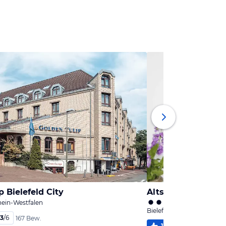
p Bielefeld City
Altstadt Hotel Bie
hein-Westfalen
Bielefeld, Nordrhein-West
,3
/
6
167 Bew.
100
%
6,0
/
6