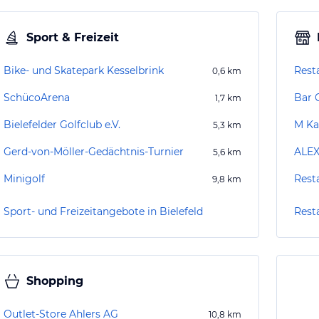
Sport & Freizeit
Bike- und Skatepark Kesselbrink
Rest
0,6
km
SchücoArena
Bar 
1,7
km
Bielefelder Golfclub e.V.
M Ka
5,3
km
Gerd-von-Möller-Gedächtnis-Turnier
ALEX
5,6
km
Minigolf
Rest
9,8
km
Sport- und Freizeitangebote in Bielefeld
Resta
Shopping
Outlet-Store Ahlers AG
10,8
km