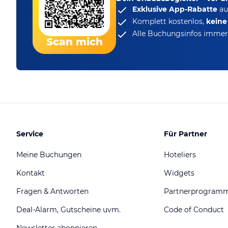
Exklusive App-Rabatte
au
Komplett kostenlos,
kein
Alle Buchungsinfos immer 
Scan mich
Service
Für Partner
Meine Buchungen
Hoteliers
Kontakt
Widgets
Fragen & Antworten
Partnerprogram
Deal-Alarm, Gutscheine uvm.
Code of Conduct