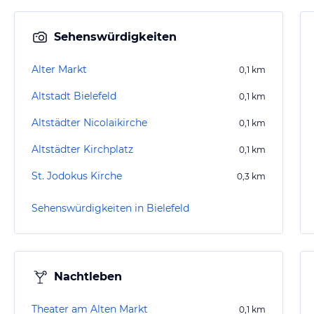
Sehenswürdigkeiten
Alter Markt
0,1
km
Altstadt Bielefeld
0,1
km
Altstädter Nicolaikirche
0,1
km
Altstädter Kirchplatz
0,1
km
St. Jodokus Kirche
0,3
km
Sehenswürdigkeiten in Bielefeld
Nachtleben
Theater am Alten Markt
0,1
km