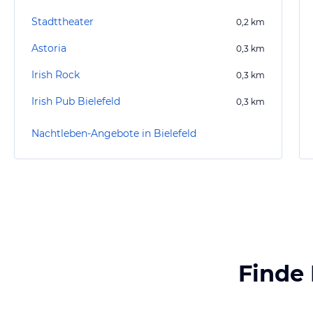
Stadttheater
0,2
km
Astoria
0,3
km
Irish Rock
0,3
km
Irish Pub Bielefeld
0,3
km
Nachtleben-Angebote in Bielefeld
Finde