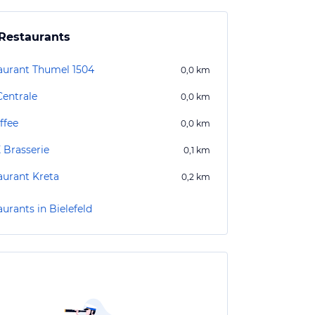
Restaurants
aurant Thumel 1504
0,0
km
Centrale
0,0
km
ffee
0,0
km
 Brasserie
0,1
km
aurant Kreta
0,2
km
urants in Bielefeld