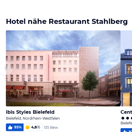
Bild melden
von Ursula
Hotel nähe Restaurant Stahlberg
ibis Styles Bielefeld
Cent
Bielefeld, Nordrhein-Westfalen
Bielef
95
%
4,8
/
6
135 Bew.
9