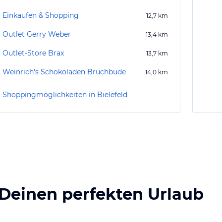
Einkaufen & Shopping
12,7
km
Outlet Gerry Weber
13,4
km
Outlet-Store Brax
13,7
km
Weinrich's Schokoladen Bruchbude
14,0
km
Shoppingmöglichkeiten in Bielefeld
 Deinen perfekten Urlaub