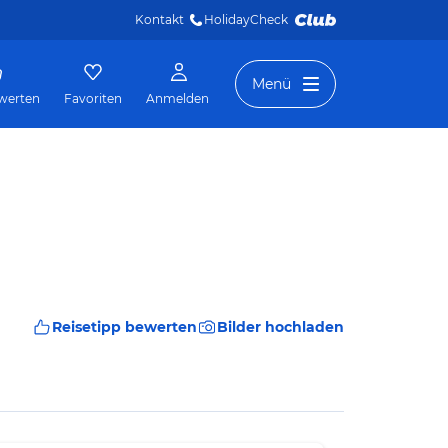
Kontakt
HolidayCheck 
Menü
werten
Favoriten
Anmelden
Reisetipp bewerten
Bilder hochladen