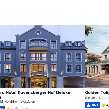
ro Hotel Ravensberger Hof Deluxe
Golden Tuli
Bielefeld, Nordr
eld, Nordrhein-Westfalen
86
%
4
7
%
5,2
/
6