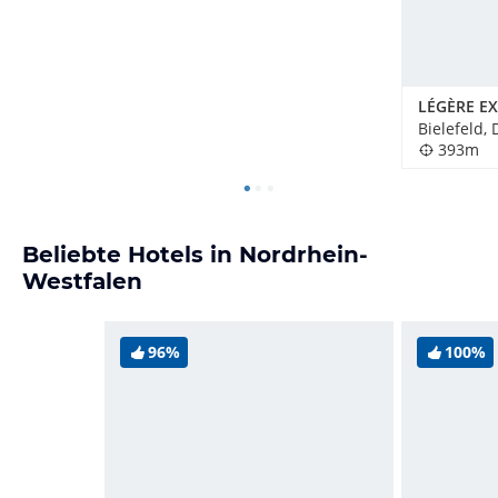
Bielefeld,
393m
Beliebte Hotels in Nordrhein-
Westfalen
96%
100%