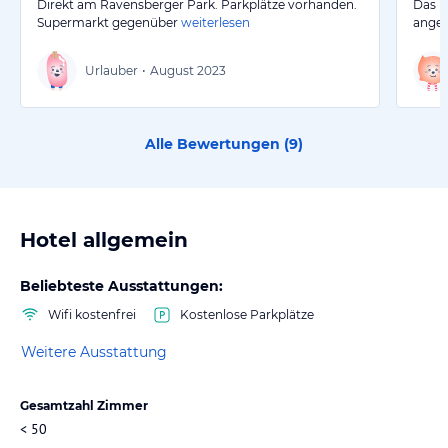
Direkt am Ravensberger Park. Parkplätze vorhanden.
Das H
Supermarkt gegenüber
weiterlesen
anges
Urlauber
•
August 2023
Alle Bewertungen (
9
)
Hotel allgemein
Beliebteste Ausstattungen:
Wifi kostenfrei
Kostenlose Parkplätze
Weitere Ausstattung
Gesamtzahl Zimmer
< 50