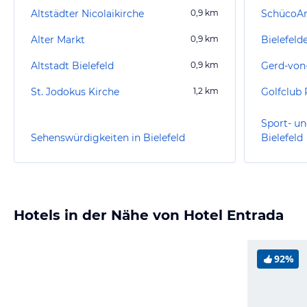
Altstädter Nicolaikirche
0,9
km
SchücoA
Alter Markt
0,9
km
Bielefelde
Altstadt Bielefeld
0,9
km
St. Jodokus Kirche
1,2
km
Golfclub
Sport- un
Sehenswürdigkeiten in Bielefeld
Bielefeld
Hotels in der Nähe von Hotel Entrada
92%