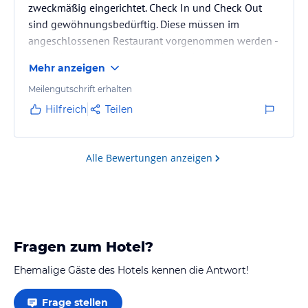
zweckmäßig eingerichtet. Check In und Check Out
sind gewöhnungsbedürftig. Diese müssen im
angeschlossenen Restaurant vorgenommen werden -
zumindest, wenn man vor oder nach dem
Mehr anzeigen
angegebenen Zeitfenster abreist. Parken ist kein
Problem, da direkt vor dem Hotel möglich. Frühstück
Meilengutschrift erhalten
war ok und das Personal war generell sehr
Hilfreich
Teilen
freundlich.
Alle Bewertungen anzeigen
Fragen zum Hotel?
Ehemalige Gäste des Hotels kennen die Antwort!
Frage stellen