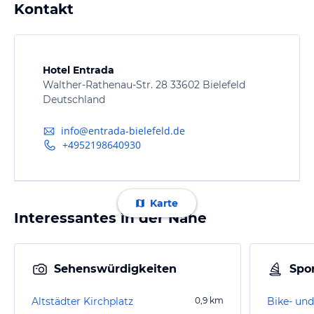
Kontakt
Hotel Entrada
Walther-Rathenau-Str. 28 33602 Bielefeld
Deutschland
info@entrada-bielefeld.de
+4952198640930
Karte
Interessantes in der Nähe
Sehenswürdigkeiten
Spor
Altstädter Kirchplatz
0,9
km
Bike- und