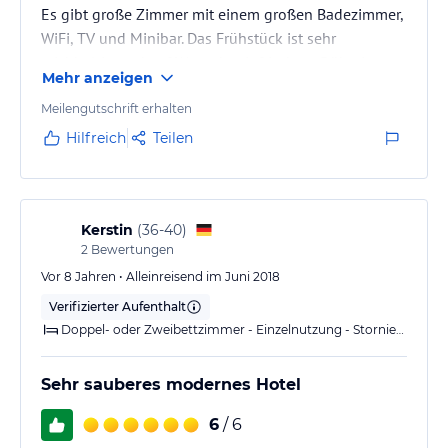
Es gibt große Zimmer mit einem großen Badezimmer,
WiFi, TV und Minibar. Das Frühstück ist sehr
reichhaltig und auf Wunsch mit frischem Rührei.
Mehr anzeigen
das angeschlossene argentinische Restaurant
Entrada ist sehr zu empfehlen, besonders die große
Meilengutschrift erhalten
Auswahl an vorzüglichen Steaks. Das Personal ist
Hilfreich
Teilen
sehr zuvorkommend und freundlich.
Kerstin
(
36-40
)
2
Bewertungen
Vor 8 Jahren • Alleinreisend im Juni 2018
Verifizierter Aufenthalt
Doppel- oder Zweibettzimmer - Einzelnutzung - Stornierung kostenlos
Sehr sauberes modernes Hotel
6
/ 6