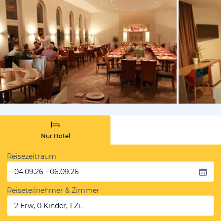
von Booki
Nur Hotel
Reisezeitraum
04.09.26 - 06.09.26
Reiseteilnehmer & Zimmer
2 Erw, 0 Kinder, 1 Zi.