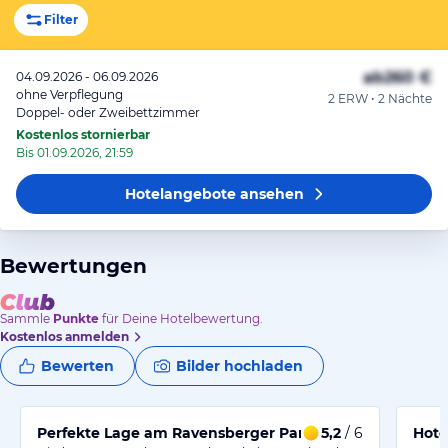
Filter
ab
260 €
04.09.2026 - 06.09.2026
ohne Verpflegung
2 ERW • 2 Nächte
Doppel- oder Zweibettzimmer
Kostenlos stornierbar
Bis 01.09.2026, 21:59
Hotelangebote
ansehen
Bewertungen
Sammle
Punkte
für Deine Hotelbewertung.
Kostenlos anmelden
Bewerten
Bilder hochladen
Perfekte Lage am Ravensberger Park mit Parkplätzen
5,2
/ 6
Hote