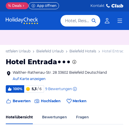
%
Deals
App öffnen
Kontakt
Hotel, Reiseziel
-Westfalen Urlaub
Bielefeld Urlaub
Bielefeld Hotels
Hotel Entrada
Hotel Entrada
Walther-Rathenau-Str. 28 33602 Bielefeld Deutschland
Auf Karte anzeigen
9
Bewertungen
100%
5,3
/ 6
Bewerten
Hochladen
Merken
Hotelübersicht
Bewertungen
Fragen