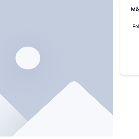
Mö
Fo