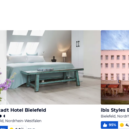
tadt Hotel Bielefeld
ibis Styles 
Bielefeld, Nordr
eld, Nordrhein-Westfalen
95
%
4