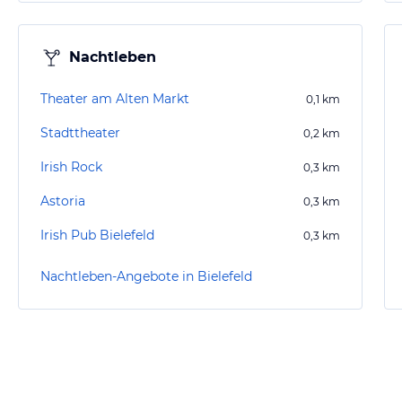
Nachtleben
Theater am Alten Markt
0,1
km
Stadttheater
0,2
km
Irish Rock
0,3
km
Astoria
0,3
km
Irish Pub Bielefeld
0,3
km
Nachtleben-Angebote in Bielefeld