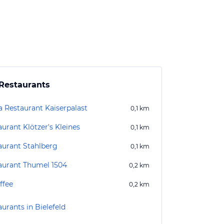
Restaurants
a Restaurant Kaiserpalast
0,1
km
urant Klötzer's Kleines
0,1
km
aurant Stahlberg
0,1
km
aurant Thumel 1504
0,2
km
ffee
0,2
km
urants in Bielefeld