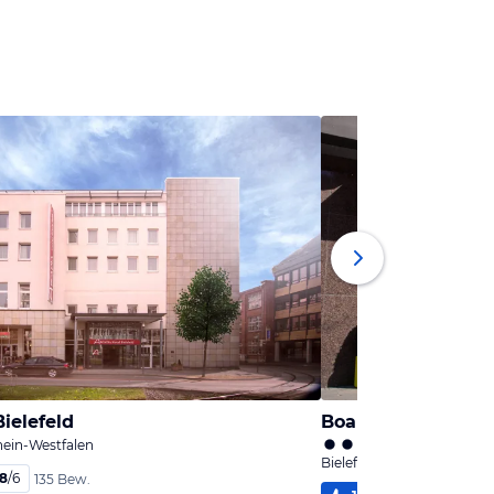
Bielefeld
Boardinghouse Aa
hein-Westfalen
Bielefeld, Nordrhein-West
,8
/
6
135 Bew.