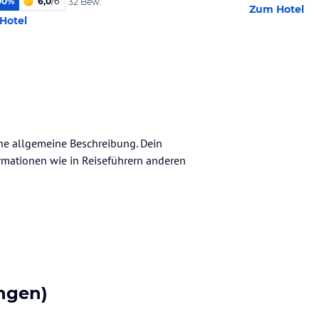
00
%
6,0
/
6
32 Bew.
Zum Hotel
Hotel
eine allgemeine Beschreibung. Dein
nformationen wie in Reiseführern anderen
ngen)