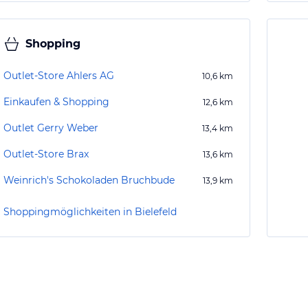
Shopping
Outlet-Store Ahlers AG
10,6
km
Einkaufen & Shopping
12,6
km
Outlet Gerry Weber
13,4
km
Outlet-Store Brax
13,6
km
Weinrich's Schokoladen Bruchbude
13,9
km
Shoppingmöglichkeiten in Bielefeld