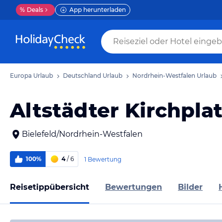
%
Deals
App herunterladen
Europa Urlaub
Deutschland Urlaub
Nordrhein-Westfalen Urlaub
Altstädter Kirchpla
Bielefeld/Nordrhein-Westfalen
100%
4
/ 6
1 Bewertung
Reisetippübersicht
Bewertungen
Bilder