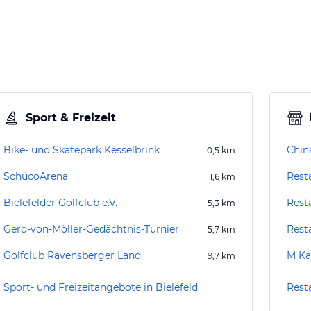
Sport & Freizeit
Bike- und Skatepark Kesselbrink
Chin
0,5
km
SchücoArena
Resta
1,6
km
Bielefelder Golfclub e.V.
Rest
5,3
km
Gerd-von-Möller-Gedächtnis-Turnier
Rest
5,7
km
Golfclub Ravensberger Land
M Ka
9,7
km
Sport- und Freizeitangebote in Bielefeld
Resta