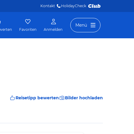
Kontakt
HolidayCheck 
Menü
werten
Favoriten
Anmelden
Reisetipp bewerten
Bilder hochladen