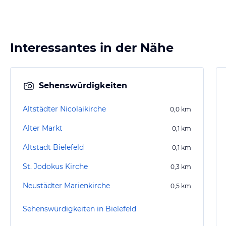
Interessantes in der Nähe
Sehenswürdigkeiten
Altstädter Nicolaikirche
0,0
km
Alter Markt
0,1
km
Altstadt Bielefeld
0,1
km
St. Jodokus Kirche
0,3
km
Neustädter Marienkirche
0,5
km
Sehenswürdigkeiten in Bielefeld