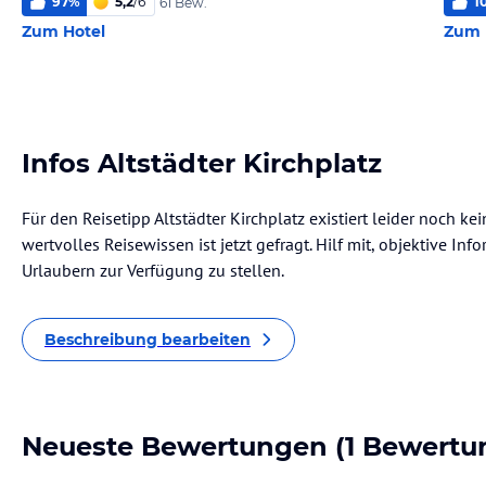
97
%
5,2
/
6
1
61 Bew.
Zum Hotel
Zum 
Infos Altstädter Kirchplatz
Für den Reisetipp Altstädter Kirchplatz existiert leider noch k
wertvolles Reisewissen ist jetzt gefragt. Hilf mit, objektive I
Urlaubern zur Verfügung zu stellen.
Beschreibung bearbeiten
Neueste Bewertungen
(1 Bewertu