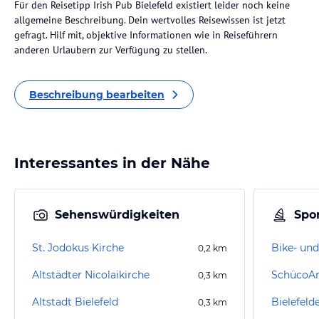
Für den Reisetipp Irish Pub Bielefeld existiert leider noch keine
allgemeine Beschreibung. Dein wertvolles Reisewissen ist jetzt
gefragt. Hilf mit, objektive Informationen wie in Reiseführern
anderen Urlaubern zur Verfügung zu stellen.
Beschreibung bearbeiten
Interessantes in der Nähe
Sehenswürdigkeiten
Spor
St. Jodokus Kirche
Bike- und
0,2
km
Altstädter Nicolaikirche
SchücoA
0,3
km
Altstadt Bielefeld
Bielefelde
0,3
km