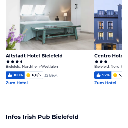
Altstadt Hotel Bielefeld
Bielefeld, Nordrhein-Westfalen
Bielefeld, Nordrhei
100
%
6,0
/
6
97
%
5,2
/
6
32 Bew.
Zum Hotel
Zum Hotel
Infos Irish Pub Bielefeld