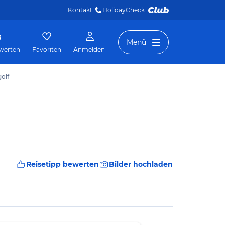
Kontakt
HolidayCheck 
Menü
werten
Favoriten
Anmelden
golf
Reisetipp bewerten
Bilder hochladen