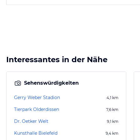
Interessantes in der Nähe
Sehenswürdigkeiten
Gerry Weber Stadion
4,1
km
Tierpark Olderdissen
7,6
km
Dr. Oetker Welt
9,1
km
Kunsthalle Bielefeld
9,4
km