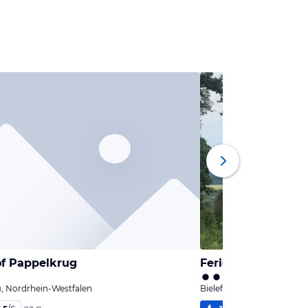
f Pappelkrug
Ferienhof Kröger
), Nordrhein-Westfalen
Bielefeld, Nordrhein-West