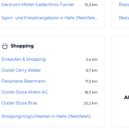
Gerd-von-Möller-Gedächtnis-Turnier
Rist
10,3
km
Sport- und Freizeitangebote in Halle (Westfalen)
Resta
Shopping
Einkaufen & Shopping
3,4
km
Outlet Gerry Weber
6,7
km
Fleischerei Beermann
17,3
km
Outlet-Store Ahlers AG
18,5
km
Al
Outlet-Store Brax
20,2
km
Shoppingmöglichkeiten in Halle (Westfalen)