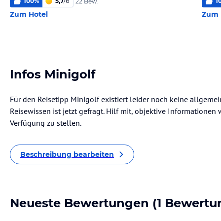
100
%
5,7
/
6
1
22 Bew.
Zum Hotel
Zum 
Infos Minigolf
Für den Reisetipp Minigolf existiert leider noch keine allgeme
Reisewissen ist jetzt gefragt. Hilf mit, objektive Informatione
Verfügung zu stellen.
Beschreibung bearbeiten
Neueste Bewertungen
(1 Bewertu