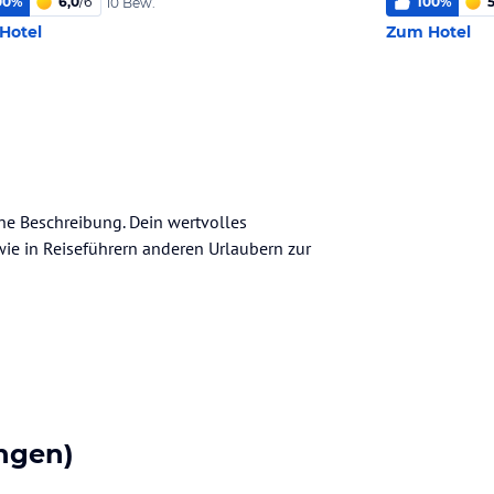
00
%
6,0
/
6
100
%
5
10 Bew.
Hotel
Zum Hotel
ine Beschreibung. Dein wertvolles
n wie in Reiseführern anderen Urlaubern zur
ngen)