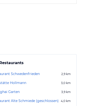
Restaurants
aurant Schwedenfrieden
2,9
km
stätte Hollmann
3,0
km
ghai Garten
3,9
km
aurant Alte Schmiede (geschlossen)
4,0
km