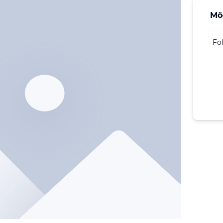
Mö
Fo