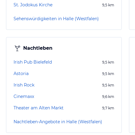
St. Jodokus Kirche
9,5
km
Sehenswürdigkeiten in Halle (Westfalen)
Nachtleben
Irish Pub Bielefeld
9,5
km
Astoria
9,5
km
Irish Rock
9,5
km
Cinemaxx
9,6
km
Theater am Alten Markt
9,7
km
Nachtleben-Angebote in Halle (Westfalen)