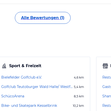
Alle Bewertungen (1)
Sport & Freizeit
Bielefelder Golfclub e.V.
Rest
4,6
km
Golfclub Teutoburger Wald Halle/ Westfalen e.V.
Gast
5,4
km
SchücoArena
Shan
8,5
km
Bike- und Skatepark Kesselbrink
Rest
10,2
km