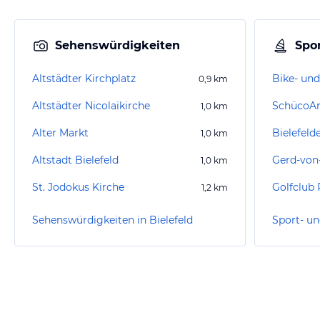
Sehenswürdigkeiten
Spor
Altstädter Kirchplatz
Bike- und
0,9
km
Altstädter Nicolaikirche
SchücoA
1,0
km
Alter Markt
Bielefelde
1,0
km
Altstadt Bielefeld
1,0
km
St. Jodokus Kirche
Golfclub
1,2
km
Sehenswürdigkeiten in Bielefeld