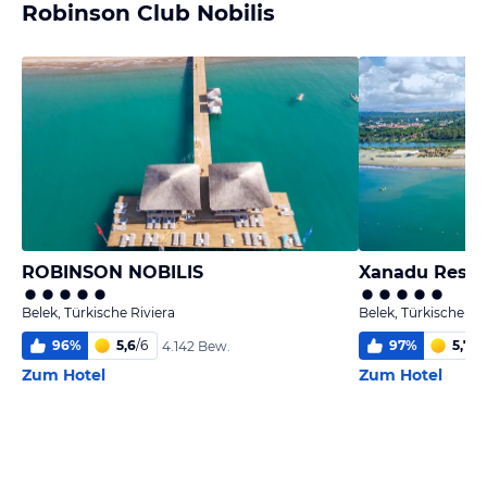
Robinson Club Nobilis
ROBINSON NOBILIS
Xanadu Resor
Belek, Türkische Riviera
Belek, Türkische Riv
96
%
5,6
/
6
97
%
5,7
/
6
4.142 Bew.
Zum Hotel
Zum Hotel