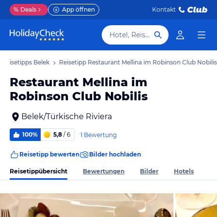
%
Deals
App öffnen
Kontakt
Hotel, Reiseziel
Reisetipps Belek
Reisetipp Restaurant Mellina im Robinson Club Nobilis
Restaurant Mellina im
Robinson Club Nobilis
Belek/Türkische Riviera
100%
5,8
/ 6
1 Bewertung
Reisetipp bewerten
Bilder hochladen
Reisetippübersicht
Bewertungen
Bilder
Hotels