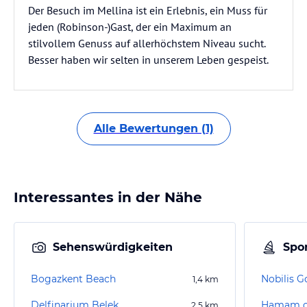
Der Besuch im Mellina ist ein Erlebnis, ein Muss für
jeden (Robinson-)Gast, der ein Maximum an
stilvollem Genuss auf allerhöchstem Niveau sucht.
Besser haben wir selten in unserem Leben gespeist.
Alle Bewertungen (1)
Interessantes in der Nähe
Sehenswürdigkeiten
Spor
Bogazkent Beach
Nobilis G
1,4
km
Delfinarium Belek
Hamam o
2,5
km