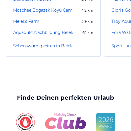
Moschee Boğazak Köyü Cami
Gloria Go
4,2
km
Meleks Farm
Troy Aqu
5,9
km
Aquädukt Nachbildung Belek
Fora Wat
6,1
km
Sehenswürdigkeiten in Belek
Sport- un
Finde Deinen perfekten Urlaub