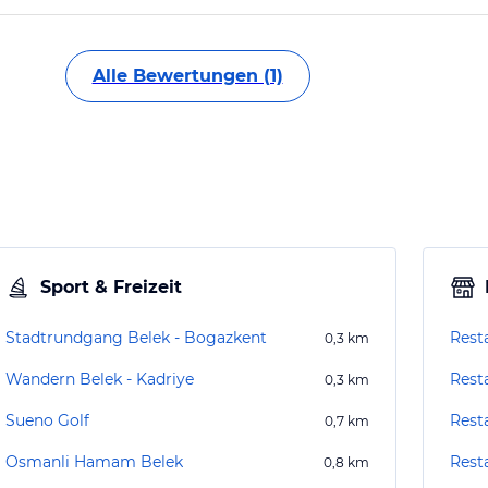
Alle Bewertungen (1)
Sport & Freizeit
Stadtrundgang Belek - Bogazkent
Rest
0,3
km
Wandern Belek - Kadriye
Rest
0,3
km
Sueno Golf
Rest
0,7
km
Osmanli Hamam Belek
Rest
0,8
km