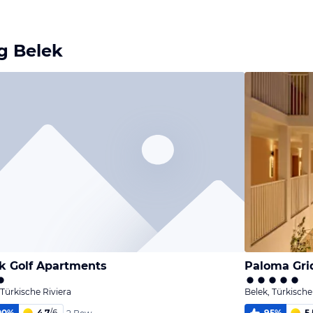
Bild
Bild
Bild
melden
melden
melden
von Werner
von Werner
von Werner
g Belek
k Golf Apartments
Paloma Gri
 Türkische Riviera
Belek, Türkische
00
%
4,7
/
6
95
%
5,