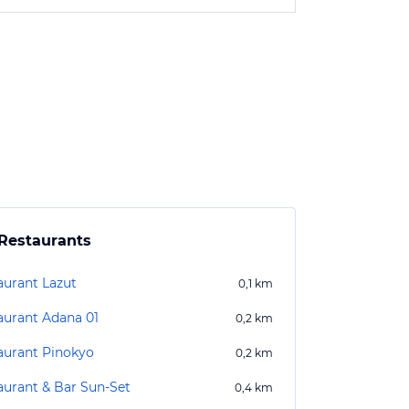
Restaurants
aurant Lazut
0,1
km
aurant Adana 01
0,2
km
aurant Pinokyo
0,2
km
aurant & Bar Sun-Set
0,4
km