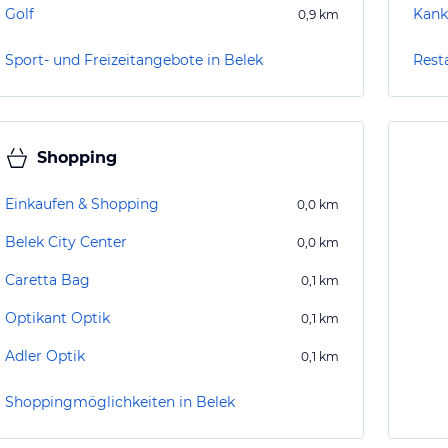
Golf
Kank
0,9
km
Sport- und Freizeitangebote in Belek
Rest
Shopping
Einkaufen & Shopping
0,0
km
Belek City Center
0,0
km
Caretta Bag
0,1
km
Optikant Optik
0,1
km
Adler Optik
0,1
km
Shoppingmöglichkeiten in Belek