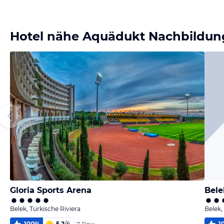
Bild
Bild
Bild
Bild
melden
melden
melden
melden
von Werner
von Werner
von Werner
von Werner
Hotel nähe Aquädukt Nachbildun
Gloria Sports Arena
Bele
Belek, Türkische Riviera
Belek,
100
%
5,2
/
6
1