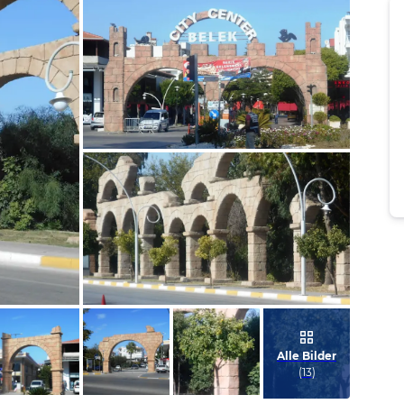
Bild melden
von Werner
Bild melden
von Werner
Alle Bilder
(
13
)