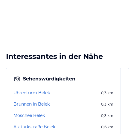
Interessantes in der Nähe
Sehenswürdigkeiten
Uhrenturm Belek
0,3
km
Brunnen in Belek
0,3
km
Moschee Belek
0,3
km
Atatürkstraße Belek
0,6
km