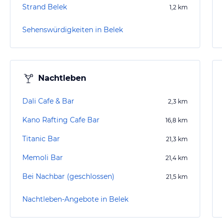
Strand Belek
1,2
km
Sehenswürdigkeiten in Belek
Nachtleben
Dali Cafe & Bar
2,3
km
Kano Rafting Cafe Bar
16,8
km
Titanic Bar
21,3
km
Memoli Bar
21,4
km
Bei Nachbar (geschlossen)
21,5
km
Nachtleben-Angebote in Belek