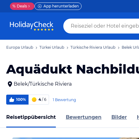
%
Deals
App herunterladen
Europa Urlaub
Türkei Urlaub
Türkische Riviera Urlaub
Belek Ur
Aquädukt Nachbild
Belek/Türkische Riviera
100%
4
/ 6
1 Bewertung
Reisetippübersicht
Bewertungen
Bilder