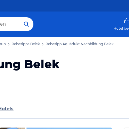
Hotel be
laub
Reisetipps Belek
Reisetipp Aquädukt Nachbildung Belek
ung Belek
Hotels