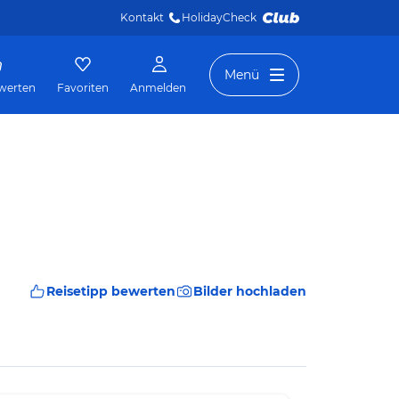
Kontakt
HolidayCheck 
Menü
werten
Favoriten
Anmelden
Reisetipp bewerten
Bilder hochladen