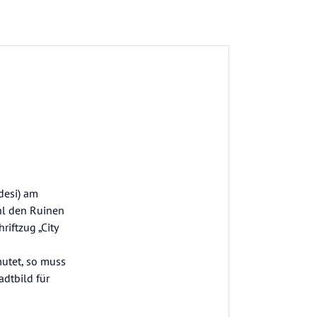
desi) am
hl den Ruinen
iftzug „City
mutet, so muss
dtbild für