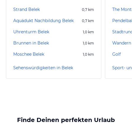
Strand Belek
0,7
km
Aquädukt Nachbildung Belek
Pendelba
0,7
km
Uhrenturm Belek
1,0
km
Brunnen in Belek
Wandern 
1,0
km
Moschee Belek
Golf
1,0
km
Sehenswürdigkeiten in Belek
Sport- un
Finde Deinen perfekten Urlaub