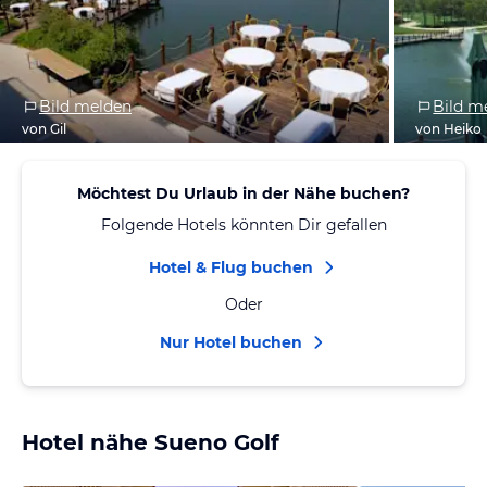
Bild melden
Bild m
von Gil
von Heiko
Möchtest Du Urlaub in der Nähe buchen?
Folgende Hotels könnten Dir gefallen
Hotel & Flug buchen
Oder
Nur Hotel buchen
Hotel nähe Sueno Golf