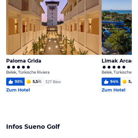
Paloma Grida
Limak Arcadia
Belek, Türkische Riviera
Belek, Türkische Riv
95
%
5,5
/
6
94
%
5,4
/
6
327 Bew.
Zum Hotel
Zum Hotel
Infos Sueno Golf