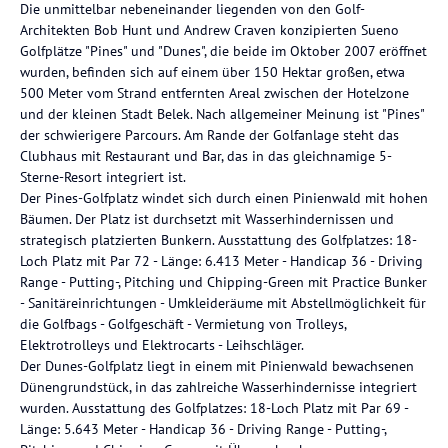
Die unmittelbar nebeneinander liegenden von den Golf-
Architekten Bob Hunt und Andrew Craven konzipierten Sueno
Golfplätze "Pines" und "Dunes", die beide im Oktober 2007 eröffnet
wurden, befinden sich auf einem über 150 Hektar großen, etwa
500 Meter vom Strand entfernten Areal zwischen der Hotelzone
und der kleinen Stadt Belek. Nach allgemeiner Meinung ist "Pines"
der schwierigere Parcours. Am Rande der Golfanlage steht das
Clubhaus mit Restaurant und Bar, das in das gleichnamige 5-
Sterne-Resort integriert ist.
Der Pines-Golfplatz windet sich durch einen Pinienwald mit hohen
Bäumen. Der Platz ist durchsetzt mit Wasserhindernissen und
strategisch platzierten Bunkern. Ausstattung des Golfplatzes: 18-
Loch Platz mit Par 72 - Länge: 6.413 Meter - Handicap 36 - Driving
Range - Putting-, Pitching und Chipping-Green mit Practice Bunker
- Sanitäreinrichtungen - Umkleideräume mit Abstellmöglichkeit für
die Golfbags - Golfgeschäft - Vermietung von Trolleys,
Elektrotrolleys und Elektrocarts - Leihschläger.
Der Dunes-Golfplatz liegt in einem mit Pinienwald bewachsenen
Dünengrundstück, in das zahlreiche Wasserhindernisse integriert
wurden. Ausstattung des Golfplatzes: 18-Loch Platz mit Par 69 -
Länge: 5.643 Meter - Handicap 36 - Driving Range - Putting-,