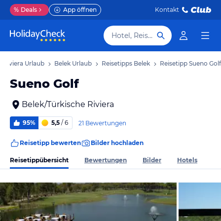
%
Deals
App öffnen
Kontakt
Hotel, Reiseziel
 Riviera Urlaub
Belek Urlaub
Reisetipps Belek
Reisetipp Sueno Golf
Sueno Golf
Belek/Türkische Riviera
95%
5,5
/ 6
21 Bewertungen
Reisetipp bewerten
Bilder hochladen
Reisetippübersicht
Bewertungen
Bilder
Hotels