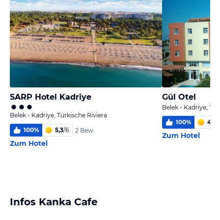
SARP Hotel Kadriye
Gül Otel
Belek - Kadriye, Tür
Belek - Kadriye, Türkische Riviera
100
%
4,5
/
100
%
5,3
/
6
2 Bew.
Zum Hotel
Zum Hotel
Infos Kanka Cafe