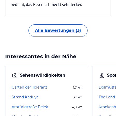
bedient, das Essen schmeckt sehr lecker.
Alle Bewertungen (3)
Interessantes in der Nähe
Sehenswürdigkeiten
Spor
Garten der Toleranz
Dolmusfa
1,7
km
Strand Kadriye
3,1
km
Atatürkstraße Belek
Krankenh
4,9
km