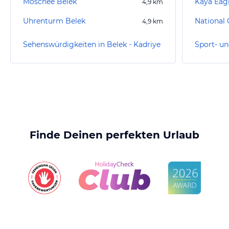
Moschee Belek
Kaya Eagl
4,9
km
Uhrenturm Belek
National 
4,9
km
Sehenswürdigkeiten in Belek - Kadriye
Finde Deinen perfekten Urlaub