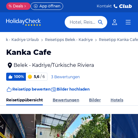
%
Deals
App öffnen
Kontakt
Hotel, Reiseziel
elek - Kadriye Urlaub
Reisetipps Belek - Kadriye
Reisetipp Kanka Cafe
Kanka Cafe
Belek - Kadriye/Türkische Riviera
100%
5,6
/ 6
3 Bewertungen
Reisetipp bewerten
Bilder hochladen
Reisetippübersicht
Bewertungen
Bilder
Hotels