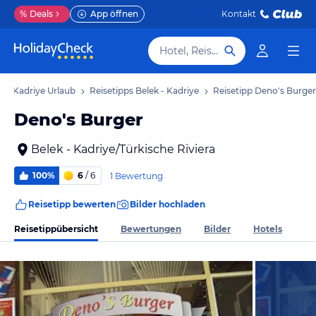
%
Deals
App öffnen
Kontakt
Hotel, Reiseziel
k - Kadriye Urlaub
Reisetipps Belek - Kadriye
Reisetipp Deno's Burger
Deno's Burger
Belek - Kadriye/Türkische Riviera
100%
6
/ 6
1 Bewertung
Reisetipp bewerten
Bilder hochladen
Reisetippübersicht
Bewertungen
Bilder
Hotels