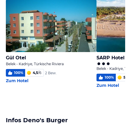
Gül Otel
SARP Hotel K
Belek - Kadriye, Türkische Riviera
Belek - Kadriye, Tür
100
%
4,5
/
6
2 Bew.
100
%
5,3
/
Zum Hotel
Zum Hotel
Infos Deno's Burger