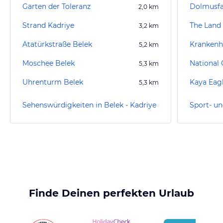
Garten der Toleranz
Dolmusfa
2,0
km
Strand Kadriye
3,2
km
Atatürkstraße Belek
Krankenh
5,2
km
Moschee Belek
National 
5,3
km
Uhrenturm Belek
Kaya Eagl
5,3
km
Sehenswürdigkeiten in Belek - Kadriye
Finde Deinen perfekten Urlaub