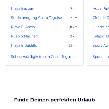
Playa Bastian
Aqua Par
1,7
km
Stadtrundgang Costa Teguise
Club de G
1,7
km
Playa El Ancla
1,8
km
Pueblo Marinero
Calipso D
1,9
km
Playa El Jablillo
Sport Aw
2,1
km
Sehenswürdigkeiten in Costa Teguise
Finde Deinen perfekten Urlaub