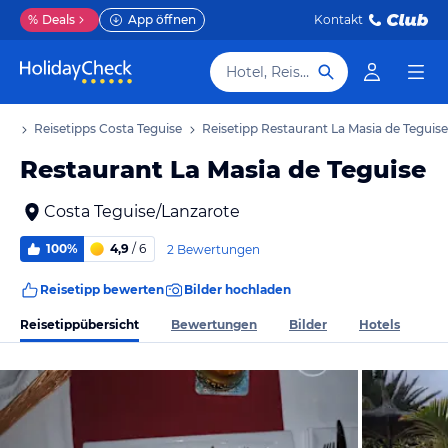
%
Deals
App öffnen
Kontakt
Hotel, Reiseziel
aub
Reisetipps Costa Teguise
Reisetipp Restaurant La Masia de Teguise
Restaurant La Masia de Teguise
Costa Teguise/Lanzarote
100%
4,9
/ 6
2 Bewertungen
Reisetipp bewerten
Bilder hochladen
Reisetippübersicht
Bewertungen
Bilder
Hotels