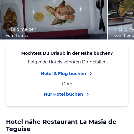
Bild melden
Bild m
von Thomas
von Thom
Möchtest Du Urlaub in der Nähe buchen?
Folgende Hotels könnten Dir gefallen
Hotel & Flug buchen
Oder
Nur Hotel buchen
Hotel nähe Restaurant La Masia de
Teguise