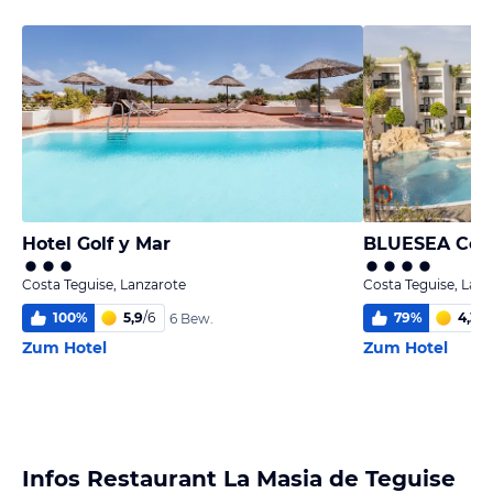
Hotel Golf y Mar
BLUESEA Cost
Costa Teguise, Lanzarote
Costa Teguise, Lanz
100
%
5,9
/
6
79
%
4,3
/
6
6 Bew.
Zum Hotel
Zum Hotel
Infos Restaurant La Masia de Teguise