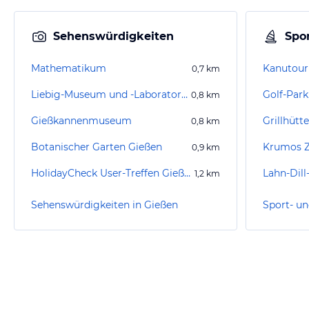
Sehenswürdigkeiten
Spor
Mathematikum
Kanutour
0,7
km
Liebig-Museum und -Laboratorium
Golf-Par
0,8
km
Gießkannenmuseum
Grillhütte
0,8
km
Botanischer Garten Gießen
Krumos Z
0,9
km
HolidayCheck User-Treffen Gießen 2007
Lahn-Dil
1,2
km
Sehenswürdigkeiten in Gießen
Sport- un