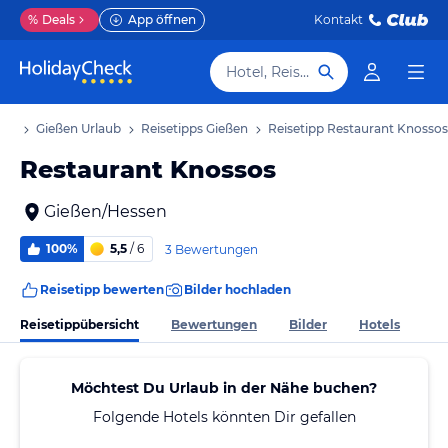
%
Deals
App öffnen
Kontakt
Hotel, Reiseziel
aub
Gießen Urlaub
Reisetipps Gießen
Reisetipp Restaurant Knossos
Restaurant Knossos
Gießen/Hessen
100%
5,5
/ 6
3 Bewertungen
Reisetipp bewerten
Bilder hochladen
Reisetippübersicht
Bewertungen
Bilder
Hotels
Möchtest Du Urlaub in der Nähe buchen?
Folgende Hotels könnten Dir gefallen