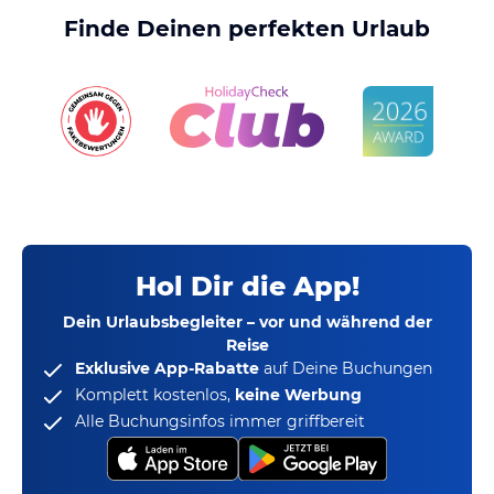
Finde Deinen perfekten Urlaub
Hol Dir die App!
Dein Urlaubsbegleiter – vor und während der
Reise
Exklusive App-Rabatte
auf Deine Buchungen
Komplett kostenlos,
keine Werbung
Alle Buchungsinfos immer griffbereit