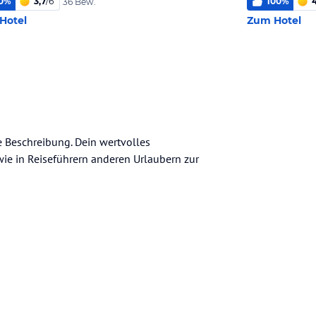
0
%
3,7
/
6
100
%
36 Bew.
Hotel
Zum Hotel
ne Beschreibung. Dein wertvolles
n wie in Reiseführern anderen Urlaubern zur