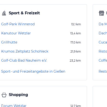
Sport & Freizeit
Golf-Park Winnerod
Da M
13,1
km
Kanutour Wetzlar
Dach
13,4
km
Grillhütte
Cuca
17,0
km
Krumos Zeltplatz Schohleck
Risto
21,9
km
Golf-Club Bad Nauheim e.V.
Coff
23,2
km
Sport- und Freizeitangebote in Gießen
Rest
Shopping
Forum Wetzlar
12,7
km