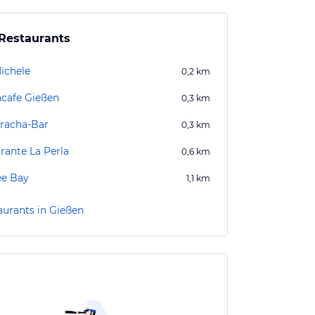
Restaurants
ichele
0,2
km
cafe Gießen
0,3
km
racha-Bar
0,3
km
rante La Perla
0,6
km
ee Bay
1,1
km
aurants in Gießen