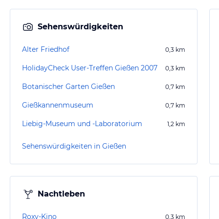
Sehenswürdigkeiten
Alter Friedhof
0,3
km
HolidayCheck User-Treffen Gießen 2007
0,3
km
Botanischer Garten Gießen
0,7
km
Gießkannenmuseum
0,7
km
Liebig-Museum und -Laboratorium
1,2
km
Sehenswürdigkeiten in Gießen
Nachtleben
Roxy-Kino
0,3
km