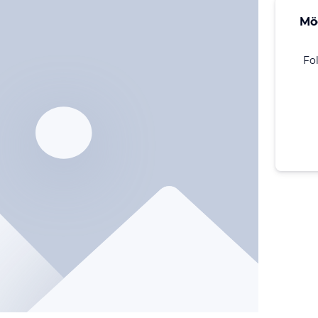
Mö
Fo