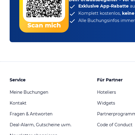
Exklusive App-Rabatte
au
Komplett kostenlos,
kein
Alle Buchungsinfos immer 
Scan mich
Service
Für Partner
Meine Buchungen
Hoteliers
Kontakt
Widgets
Fragen & Antworten
Partnerprogram
Deal-Alarm, Gutscheine uvm.
Code of Conduct