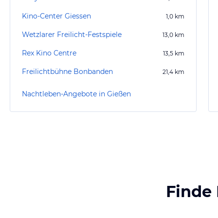
Kino-Center Giessen
1,0
km
Wetzlarer Freilicht-Festspiele
13,0
km
Rex Kino Centre
13,5
km
Freilichtbühne Bonbanden
21,4
km
Nachtleben-Angebote in Gießen
Finde