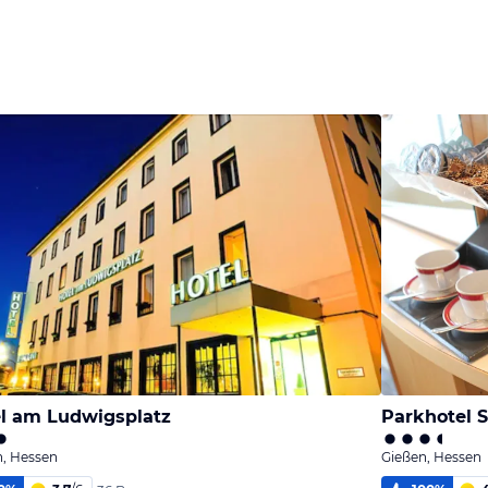
l am Ludwigsplatz
Parkhotel S
n, Hessen
Gießen, Hessen