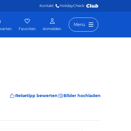
Kontakt
HolidayCheck 
Menü
werten
Favoriten
Anmelden
Reisetipp bewerten
Bilder hochladen