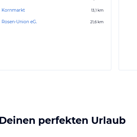
Kornmarkt
13,1
km
Rosen-Union eG.
21,6
km
 Deinen perfekten Urlaub