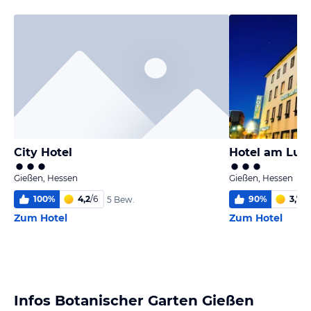
City Hotel
Hotel am Lud
Gießen, Hessen
Gießen, Hessen
100
%
4,2
/
6
90
%
3,7
/
6
5 Bew.
Zum Hotel
Zum Hotel
Infos Botanischer Garten Gießen