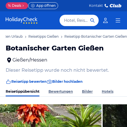
%
Deals
App öffnen
Kontakt
Hotel, Reiseziel
Gießen Urlaub
Reisetipps Gießen
Reisetipp Botanischer Garten Gießen
Botanischer Garten Gießen
Gießen/Hessen
Dieser Reisetipp wurde noch nicht bewertet.
Reisetipp bewerten
Bilder hochladen
Reisetippübersicht
Bewertungen
Bilder
Hotels