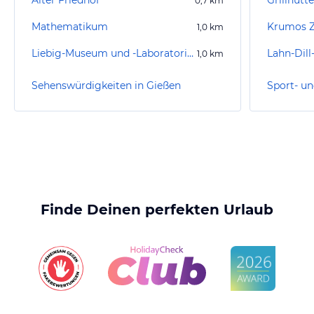
Alter Friedhof
Grillhütte
0,7
km
Mathematikum
Krumos Z
1,0
km
Liebig-Museum und -Laboratorium
Lahn-Dil
1,0
km
Sehenswürdigkeiten in Gießen
Sport- un
Finde Deinen perfekten Urlaub