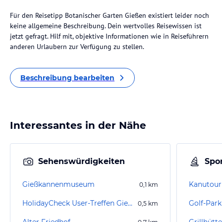
Für den Reisetipp Botanischer Garten Gießen existiert leider noch
keine allgemeine Beschreibung. Dein wertvolles Reisewissen ist
jetzt gefragt. Hilf mit, objektive Informationen wie in Reiseführern
anderen Urlaubern zur Verfügung zu stellen.
Beschreibung bearbeiten
Interessantes in der Nähe
Sehenswürdigkeiten
Spor
Gießkannenmuseum
Kanutour
0,1
km
HolidayCheck User-Treffen Gießen 2007
Golf-Par
0,5
km