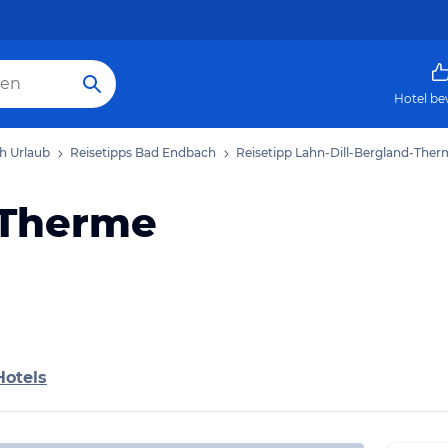
Hotel be
h Urlaub
Reisetipps Bad Endbach
Reisetipp Lahn-Dill-Bergland-The
-Therme
Hotels