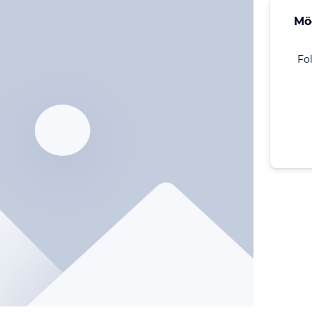
Mö
Fo