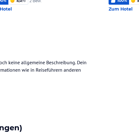
00
%
5,0
/
6
100
%
5
2 Bew.
Hotel
Zum Hotel
noch keine allgemeine Beschreibung. Dein
nformationen wie in Reiseführern anderen
ngen)