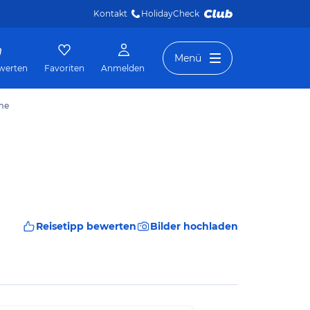
Kontakt
HolidayCheck 
Menü
werten
Favoriten
Anmelden
rme
Reisetipp bewerten
Bilder hochladen