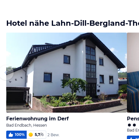
Hotel nähe Lahn-Dill-Bergland-T
Ferienwohnung im Derf
Pens
Bad Endbach, Hessen
Bad E
100
%
5,7
/
6
2 Bew.