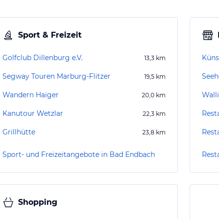
Sport & Freizeit
Golfclub Dillenburg e.V.
Küns
13,3
km
Segway Touren Marburg-Flitzer
Seeh
19,5
km
Wandern Haiger
Wall
20,0
km
Kanutour Wetzlar
Rest
22,3
km
Grillhütte
Rest
23,8
km
Sport- und Freizeitangebote in Bad Endbach
Rest
Shopping