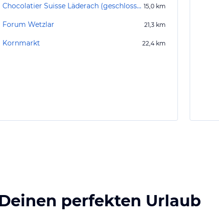
Chocolatier Suisse Läderach (geschlossen)
15,0
km
Forum Wetzlar
21,3
km
Kornmarkt
22,4
km
 Deinen perfekten Urlaub