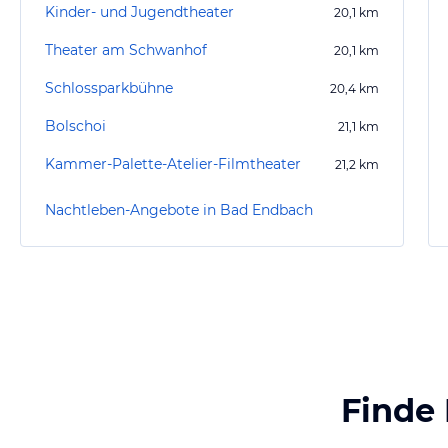
Kinder- und Jugendtheater
20,1
km
Theater am Schwanhof
20,1
km
Schlossparkbühne
20,4
km
Bolschoi
21,1
km
Kammer-Palette-Atelier-Filmtheater
21,2
km
Nachtleben-Angebote in Bad Endbach
Finde