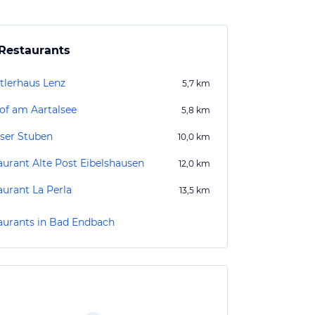
Restaurants
tlerhaus Lenz
5,7
km
of am Aartalsee
5,8
km
iser Stuben
10,0
km
aurant Alte Post Eibelshausen
12,0
km
aurant La Perla
13,5
km
aurants in Bad Endbach