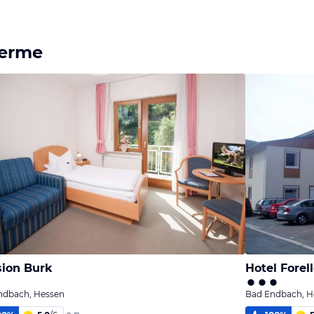
herme
ion Burk
Hotel Forel
ndbach, Hessen
Bad Endbach, H