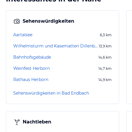
Sehenswürdigkeiten
Aartalsee
6,3
km
Wilhelmsturm und Kasematten Dillenburg
13,9
km
Bahnhofsgebäude
14,6
km
Weinfest Herborn
14,7
km
Rathaus Herborn
14,9
km
Sehenswürdigkeiten in Bad Endbach
Nachtleben