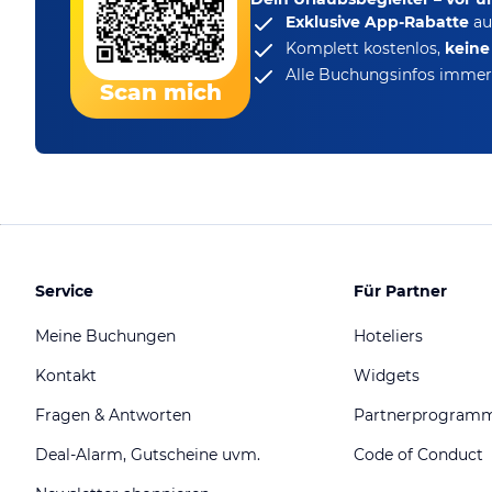
Exklusive App-Rabatte
au
Komplett kostenlos,
kein
Alle Buchungsinfos immer 
Scan mich
Service
Für Partner
Meine Buchungen
Hoteliers
Kontakt
Widgets
Fragen & Antworten
Partnerprogram
Deal-Alarm, Gutscheine uvm.
Code of Conduct