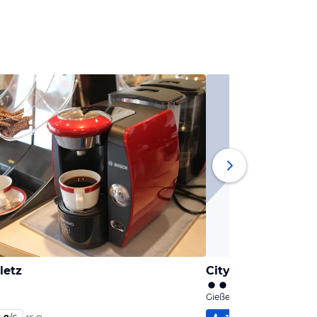
letz
City Hotel
Gießen, Hessen