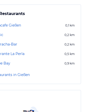
Restaurants
cafe Gießen
0,1
km
ic
0,2
km
racha-Bar
0,2
km
rante La Perla
0,5
km
ee Bay
0,9
km
aurants in Gießen