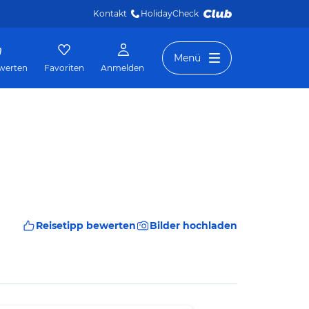
Kontakt
HolidayCheck 
Menü
werten
Favoriten
Anmelden
Reisetipp bewerten
Bilder hochladen