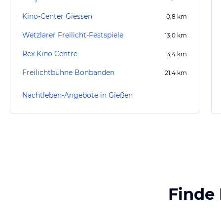
Kino-Center Giessen
0,8
km
Wetzlarer Freilicht-Festspiele
13,0
km
Rex Kino Centre
13,4
km
Freilichtbühne Bonbanden
21,4
km
Nachtleben-Angebote in Gießen
Finde