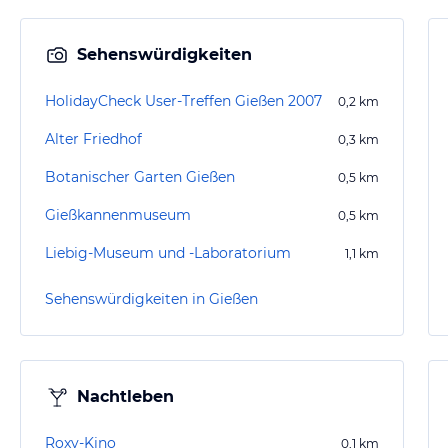
Sehenswürdigkeiten
HolidayCheck User-Treffen Gießen 2007
0,2
km
Alter Friedhof
0,3
km
Botanischer Garten Gießen
0,5
km
Gießkannenmuseum
0,5
km
Liebig-Museum und -Laboratorium
1,1
km
Sehenswürdigkeiten in Gießen
Nachtleben
Roxy-Kino
0,1
km