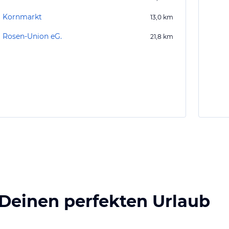
Kornmarkt
13,0
km
Rosen-Union eG.
21,8
km
 Deinen perfekten Urlaub