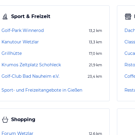
Sport & Freizeit
Golf-Park Winnerod
Dach
13,2
km
Kanutour Wetzlar
Class
13,3
km
Grillhütte
Cuca
17,0
km
Krumos Zeltplatz Schohleck
Risto
21,9
km
Golf-Club Bad Nauheim e.V.
Coff
23,4
km
Sport- und Freizeitangebote in Gießen
Rest
Shopping
Forum Wetzlar
12,6
km