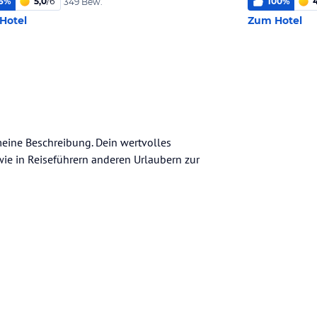
6
%
5,0
/
6
100
%
349 Bew.
Hotel
Zum Hotel
emeine Beschreibung. Dein wertvolles
n wie in Reiseführern anderen Urlaubern zur