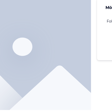
Mö
Fo