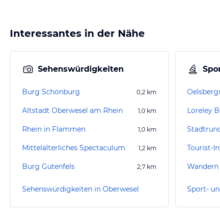
Interessantes in der Nähe
Sehenswürdigkeiten
Spor
Burg Schönburg
Oelsberg
0,2
km
Altstadt Oberwesel am Rhein
Loreley 
1,0
km
Rhein in Flammen
Stadtrun
1,0
km
Mittelalterliches Spectaculum
Tourist-I
1,2
km
Burg Gutenfels
Wandern 
2,7
km
Sehenswürdigkeiten in Oberwesel