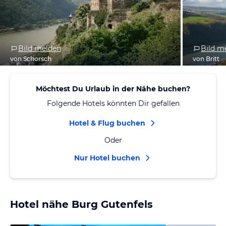
Bild melden
Bild m
von Schorsch
von Britt
Möchtest Du Urlaub in der Nähe buchen?
Folgende Hotels könnten Dir gefallen
Hotel & Flug buchen
Oder
Nur Hotel buchen
Hotel nähe Burg Gutenfels