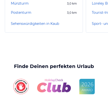
Münzturm
Loreley 
3,0
km
Postenturm
Tourist-I
3,0
km
Sehenswürdigkeiten in Kaub
Sport- un
Finde Deinen perfekten Urlaub