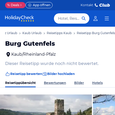
%
Deals
App öffnen
Kontakt
Hotel, Reiseziel
falz Urlaub
Kaub Urlaub
Reisetipps Kaub
Reisetipp Burg Gutenfels
Burg Gutenfels
Kaub/Rheinland-Pfalz
Dieser Reisetipp wurde noch nicht bewertet.
Reisetipp bewerten
Bilder hochladen
Reisetippübersicht
Bewertungen
Bilder
Hotels