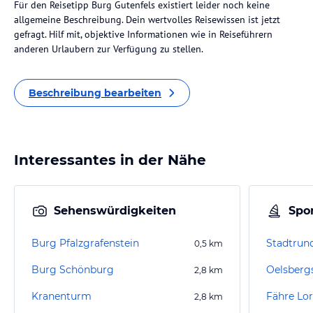
Für den Reisetipp Burg Gutenfels existiert leider noch keine
allgemeine Beschreibung. Dein wertvolles Reisewissen ist jetzt
gefragt. Hilf mit, objektive Informationen wie in Reiseführern
anderen Urlaubern zur Verfügung zu stellen.
Beschreibung bearbeiten
Interessantes in der Nähe
Sehenswürdigkeiten
Spor
Burg Pfalzgrafenstein
Stadtrun
0,5
km
Burg Schönburg
Oelsberg
2,8
km
Kranenturm
Fähre Lo
2,8
km