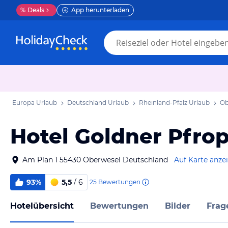
%
Deals
App herunterladen
Europa Urlaub
Deutschland Urlaub
Rheinland-Pfalz Urlaub
Ob
Hotel Goldner Pfro
Am Plan 1 55430 Oberwesel Deutschland
Auf Karte anze
93%
5,5
/ 6
25
Bewertungen
Hotelübersicht
Bewertungen
Bilder
Frag