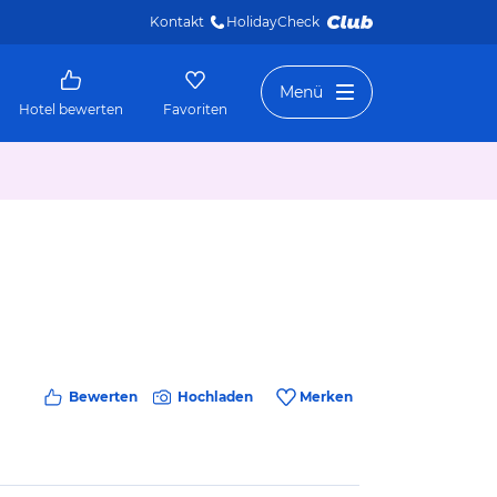
Kontakt
HolidayCheck 
Menü
Hotel bewerten
Favoriten
Bewerten
Hochladen
Merken