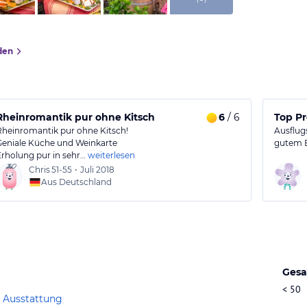
den
Rheinromantik pur ohne Kitsch
6
/ 6
Top Pr
Rheinromantik pur ohne Kitsch!
Ausflug
Geniale Küche und Weinkarte
gutem E
Erholung pur in sehr…
weiterlesen
Chris
51-55
•
Juli 2018
Aus Deutschland
Gesa
< 50
 Ausstattung