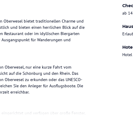
Chec
ab 14
on Oberwesel bietet traditionellen Charme und
Haus
lich und bieten einen herrlichen Blick auf die
 Restaurant oder im idyllischen Biergarten
Erlau
kter Ausgangspunkt für Wanderungen und
Hote
Hotel
von Oberwesel, nur eine kurze Fahrt vom
ssicht auf die Schönburg und den Rhein. Das
 von Oberwesel zu erkunden oder das UNESCO-
eichen Sie den Anleger für Ausflugsboote. Die
zeit erreichbar.
 eingerichtet und verfügen über große Fenster,
ieten. Einige Zimmer verfügen auch über einen
öffentlichen Bereichen kostenfrei zur