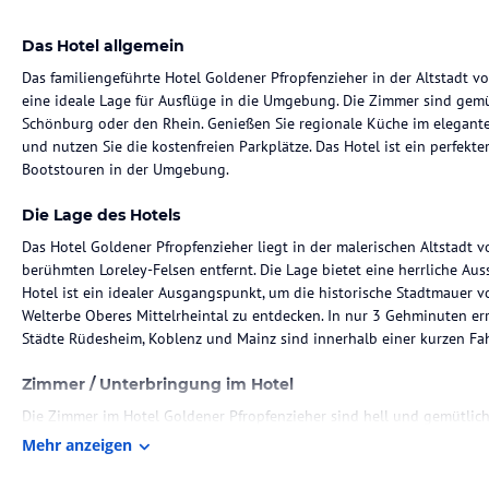
Das Hotel allgemein
Das familiengeführte Hotel Goldener Pfropfenzieher in der Altstadt v
eine ideale Lage für Ausflüge in die Umgebung. Die Zimmer sind gemüt
Schönburg oder den Rhein. Genießen Sie regionale Küche im eleganten
und nutzen Sie die kostenfreien Parkplätze. Das Hotel ist ein perfe
Bootstouren in der Umgebung.
Die Lage des Hotels
Das Hotel Goldener Pfropfenzieher liegt in der malerischen Altstadt 
berühmten Loreley-Felsen entfernt. Die Lage bietet eine herrliche Au
Hotel ist ein idealer Ausgangspunkt, um die historische Stadtmauer
Welterbe Oberes Mittelrheintal zu entdecken. In nur 3 Gehminuten err
Städte Rüdesheim, Koblenz und Mainz sind innerhalb einer kurzen Fahr
Zimmer / Unterbringung im Hotel
Die Zimmer im Hotel Goldener Pfropfenzieher sind hell und gemütlich
die einen atemberaubenden Blick auf die Schönburg oder den Rhein b
Mehr anzeigen
Balkon, auf dem Sie die Aussicht genießen können. WLAN steht in den 
Verfügung.