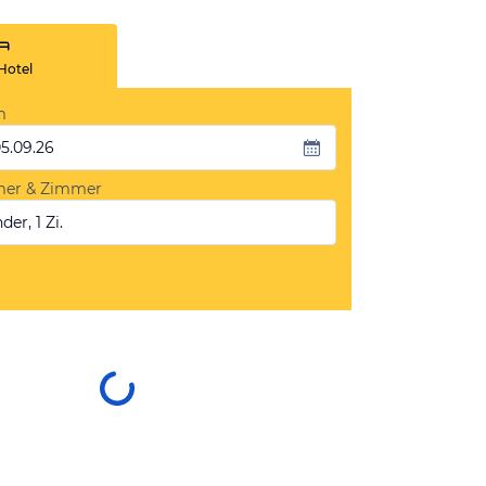
Hotel
m
05.09.26
mer & Zimmer
der, 1 Zi.