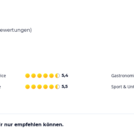
len Frühstücksraum, der von Steinmauern
e Küche genießen oder im idyllischen
ewertungen)
t ist. Bitte beachten Sie, dass das Restaurant
r Wanderungen durch die historische Stadtmauer
tet auch zahlreiche Möglichkeiten für
tze am Hotel und erkunden Sie die
ice
5,4
Gastronom
e
5,5
Sport & Un
ohne Gewähr. Bitte lies vor der Buchung die
ir nur empfehlen können.