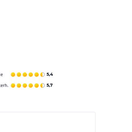
ie
5,4
terh.
5,7