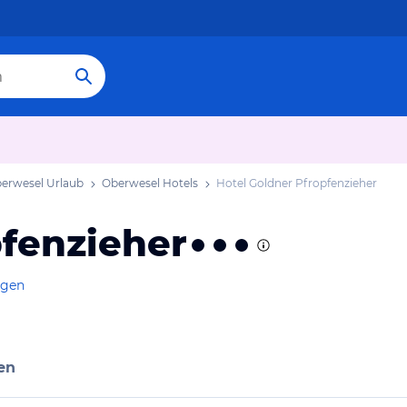
erwesel Urlaub
Oberwesel Hotels
Hotel Goldner Pfropfenzieher
pfenzieher
igen
en