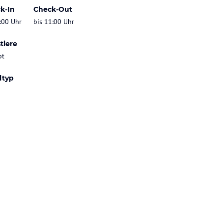
k-In
Check-Out
:00 Uhr
bis 11:00 Uhr
tiere
bt
ltyp