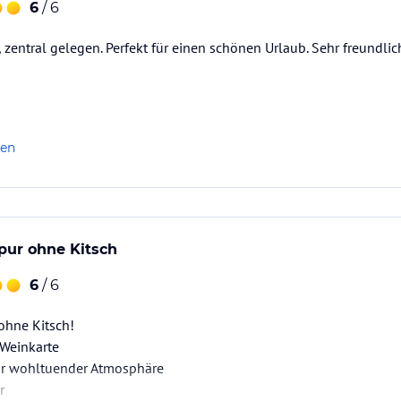
6
/ 6
 zentral gelegen. Perfekt für einen schönen Urlaub. Sehr freundlic
len
pur ohne Kitsch
6
/ 6
ohne Kitsch!
Weinkarte
hr wohltuender Atmosphäre
r