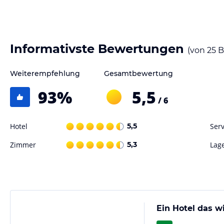
Gastronomie im Hotel
Starten Sie Ihren Tag mit einem leckeren Frühstücksbuffet im rustika
umgeben ist. Im eleganten Restaurant des Hotels können Sie regional
Informativste Bewertungen
(von
25
B
Biergarten neben einem Bach speisen, der von Kastanienbäumen gesäum
montags geschlossen ist.
Weiterempfehlung
Gesamtbewertung
Sport und Unterhaltung
93
%
5,5
/ 6
Das Hotel Goldener Pfropfenzieher ist ein idealer Ausgangspunkt fü
von Oberwesel oder für Bootstouren auf dem Rhein. Die Umgebung bie
Freizeitaktivitäten und Ausflüge. Nutzen Sie die kostenfreien Parkplä
Hotel
5,5
Serv
nahegelegenen Städte Rüdesheim, Koblenz und Mainz.
Zimmer
5,3
Lag
Hinweis:
Verfasst von HolidayCheck mit Hilfe von KI. Alle Angaben 
verbindlichen
Angebotsdetails
des jeweiligen Veranstalters.
Ein Hotel das w