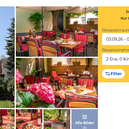
Nur 
Reisezeitrau
03.09.26 - 
Reiseteilneh
2 Erw, 0 Kin
von Booking.com
Filter
von Booking.com
Alle Bilder
(
8
)