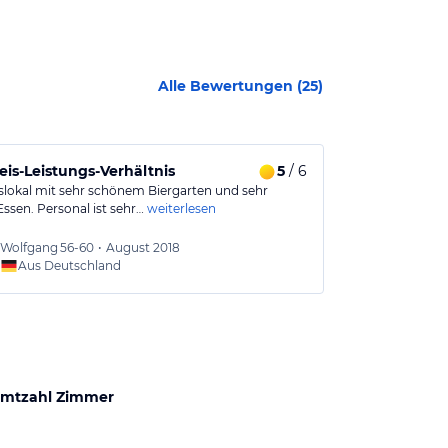
Alle Bewertungen (
25
)
eis-Leistungs-Verhältnis
5
/ 6
Ein sehr gut
slokal mit sehr schönem Biergarten und sehr
Ein wunderbare
ssen. Personal ist sehr…
weiterlesen
Charme geführt
Wolfgang
56-60
•
August 2018
Walter
Aus Deutschland
Aus
mtzahl Zimmer