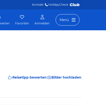
Kontakt
HolidayCheck 
Menü
werten
Favoriten
Anmelden
Reisetipp bewerten
Bilder hochladen