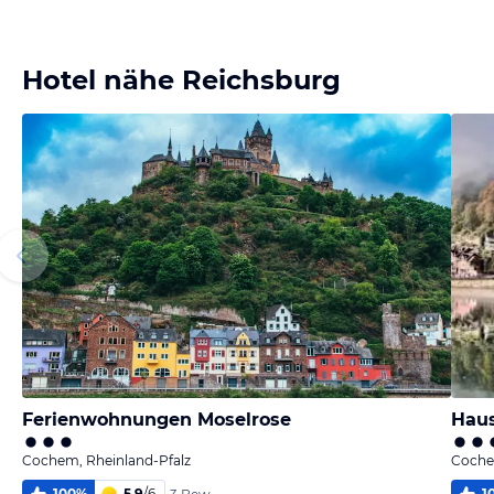
Bild
Bild
Bild
Bild
melden
melden
melden
melden
von Thomas
von Helmi
von Björn
von Björn
Hotel nähe Reichsburg
Ferienwohnungen Moselrose
Haus
Cochem, Rheinland-Pfalz
Coche
100
%
5,9
/
6
1