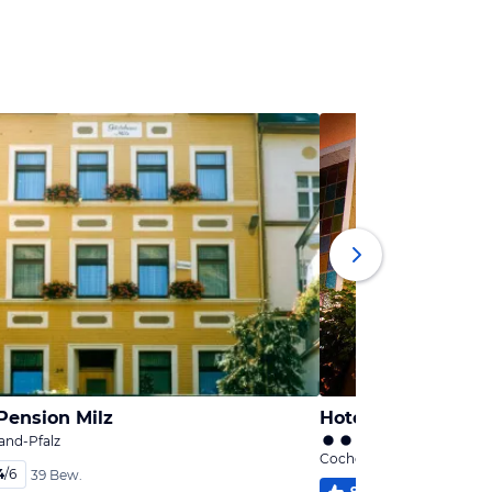
Pension Milz
Hotel Weinhof
and-Pfalz
Cochem, Rheinland-Pfalz
4
/
6
39 Bew.
95
%
5,6
/
6