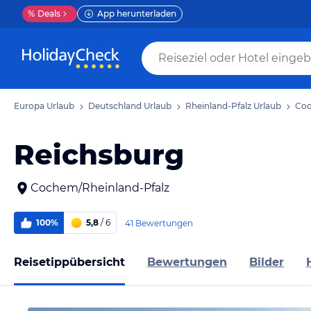
%
Deals
App herunterladen
Europa Urlaub
Deutschland Urlaub
Rheinland-Pfalz Urlaub
Coc
Reichsburg
Cochem/Rheinland-Pfalz
100%
5,8
/ 6
41 Bewertungen
Reisetippübersicht
Bewertungen
Bilder