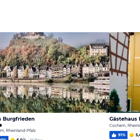
Bild
Bild
Bild
melden
melden
melden
von Harty
von Harty
von Gernot
 Burgfrieden
Gästehaus 
Cochem, Rheinl
m, Rheinland-Pfalz
91
%
5,
00
%
6,0
/
6