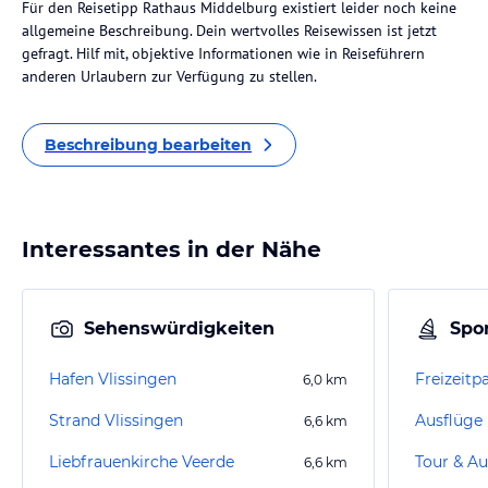
Für den Reisetipp Rathaus Middelburg existiert leider noch keine
allgemeine Beschreibung. Dein wertvolles Reisewissen ist jetzt
gefragt. Hilf mit, objektive Informationen wie in Reiseführern
anderen Urlaubern zur Verfügung zu stellen.
Beschreibung bearbeiten
Interessantes in der Nähe
Sehenswürdigkeiten
Spor
Hafen Vlissingen
Freizeitp
6,0
km
Strand Vlissingen
Ausflüge
6,6
km
Liebfrauenkirche Veerde
Tour & Au
6,6
km