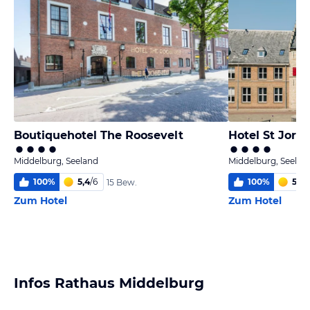
Boutiquehotel The Roosevelt
Hotel St Joris
Middelburg, Seeland
Middelburg, Seelan
100
%
5,4
/
6
100
%
5,0
/
15 Bew.
Zum Hotel
Zum Hotel
Infos Rathaus Middelburg