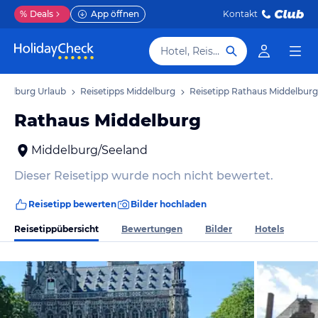
%
Deals
App öffnen
Kontakt
Hotel, Reiseziel
ddelburg Urlaub
Reisetipps Middelburg
Reisetipp Rathaus Middelburg
Rathaus Middelburg
Middelburg/Seeland
Dieser Reisetipp wurde noch nicht bewertet.
Reisetipp bewerten
Bilder hochladen
Reisetippübersicht
Bewertungen
Bilder
Hotels