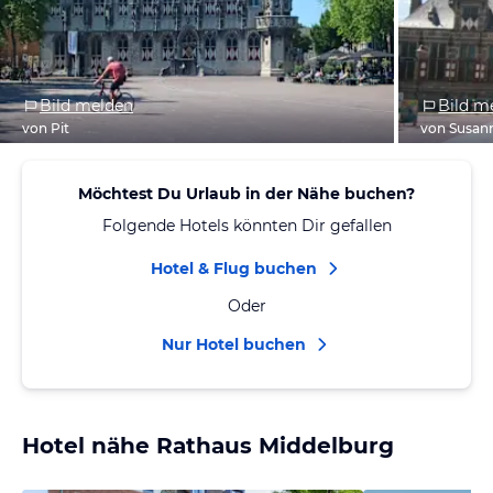
Bild melden
Bild m
von Pit
von Susan
Möchtest Du Urlaub in der Nähe buchen?
Folgende Hotels könnten Dir gefallen
Hotel & Flug buchen
Oder
Nur Hotel buchen
Hotel nähe Rathaus Middelburg