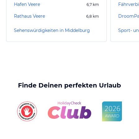
Hafen Veere
6,7
km
Rathaus Veere
DroomPa
6,8
km
Sehenswürdigkeiten in Middelburg
Finde Deinen perfekten Urlaub