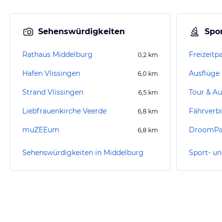
Sehenswürdigkeiten
Spor
Rathaus Middelburg
Freizeitp
0,2
km
Hafen Vlissingen
Ausflüge
6,0
km
Strand Vlissingen
Tour & Au
6,5
km
Liebfrauenkirche Veerde
6,8
km
muZEEum
DroomPa
6,8
km
Sehenswürdigkeiten in Middelburg