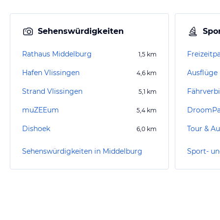
Sehenswürdigkeiten
Spor
Rathaus Middelburg
Freizeitp
1,5
km
Hafen Vlissingen
Ausflüge
4,6
km
Strand Vlissingen
5,1
km
muZEEum
DroomPa
5,4
km
Dishoek
Tour & Au
6,0
km
Sehenswürdigkeiten in Middelburg