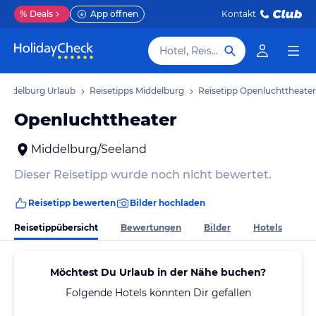
%
Deals
App öffnen
Kontakt
Hotel, Reiseziel
Middelburg Urlaub
Reisetipps Middelburg
Reisetipp Openluchttheater
Openluchttheater
Middelburg/Seeland
Dieser Reisetipp wurde noch nicht bewertet.
Reisetipp bewerten
Bilder hochladen
Reisetippübersicht
Bewertungen
Bilder
Hotels
Möchtest Du Urlaub in der Nähe buchen?
Folgende Hotels könnten Dir gefallen