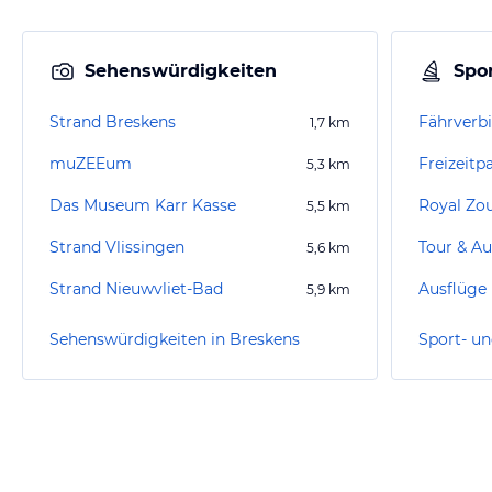
Sehenswürdigkeiten
Spor
Strand Breskens
1,7
km
muZEEum
Freizeitp
5,3
km
Das Museum Karr Kasse
Royal Zou
5,5
km
Strand Vlissingen
Tour & Au
5,6
km
Strand Nieuwvliet-Bad
Ausflüge
5,9
km
Sehenswürdigkeiten in Breskens