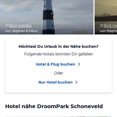
Bild melden
Bild m
von Stephan & Petra
von Stepha
Möchtest Du Urlaub in der Nähe buchen?
Folgende Hotels könnten Dir gefallen
Hotel & Flug buchen
Oder
Nur Hotel buchen
Hotel nähe DroomPark Schoneveld