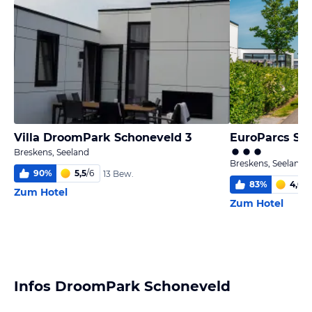
Villa DroomPark Schoneveld 3
EuroParcs Sc
Breskens, Seeland
Breskens, Seeland
90
%
5,5
/
6
13 Bew.
83
%
4,0
/
6
Zum Hotel
Zum Hotel
Infos DroomPark Schoneveld