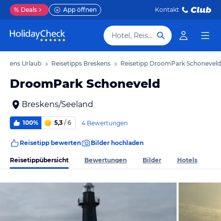
%
Deals
App öffnen
Kontakt
Hotel, Reiseziel
eskens Urlaub
Reisetipps Breskens
Reisetipp DroomPark Schoneveld
DroomPark Schoneveld
Breskens/Seeland
100%
5,3
/ 6
4 Bewertungen
Reisetipp bewerten
Bilder hochladen
Reisetippübersicht
Bewertungen
Bilder
Hotels