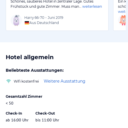
Schönes, sauberes Hotel in zentraler Lage. Gutes
Ein k
Frühstück und gute Zimmer. Muss man…
weiterlesen
schön
weite
Harry
66-70
•
Juni 2019
Aus Deutschland
Hotel allgemein
Beliebteste Ausstattungen:
Weitere Ausstattung
Wifi kostenfrei
Gesamtzahl Zimmer
< 50
Check-In
Check-Out
ab 16:00 Uhr
bis 11:00 Uhr