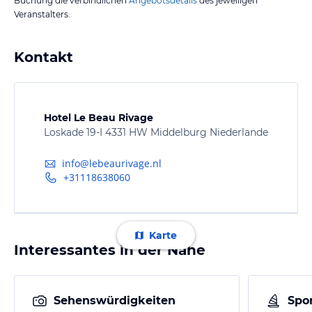
Buchung die verbindlichen
Angebotsdetails
des jeweiligen
Veranstalters.
Kontakt
Hotel Le Beau Rivage
Loskade 19-I 4331 HW Middelburg Niederlande
info@lebeaurivage.nl
+31118638060
Karte
Interessantes in der Nähe
Sehenswürdigkeiten
Spor