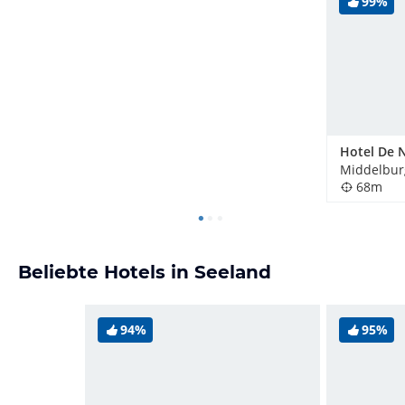
99%
Middelbur
68m
Beliebte Hotels in Seeland
94%
95%