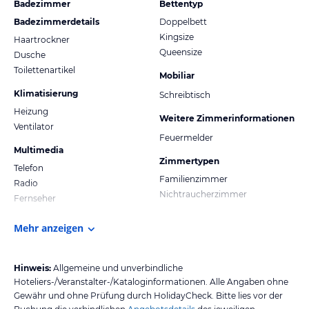
Badezimmer
Bettentyp
Badezimmerdetails
Doppelbett
Kingsize
Haartrockner
Queensize
Dusche
Toilettenartikel
Mobiliar
Klimatisierung
Schreibtisch
Heizung
Weitere Zimmerinformationen
Ventilator
Feuermelder
Multimedia
Zimmertypen
Telefon
Familienzimmer
Radio
Nichtraucherzimmer
Fernseher
Mehr anzeigen
Hinweis:
Allgemeine und unverbindliche
Hoteliers-/Veranstalter-/Kataloginformationen. Alle Angaben ohne
Gewähr und ohne Prüfung durch HolidayCheck. Bitte lies vor der