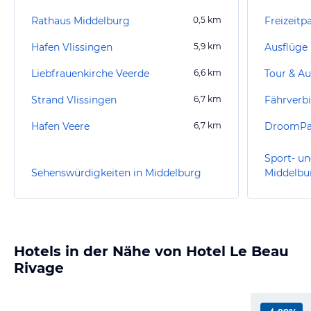
Rathaus Middelburg
0,5
km
Freizeitp
Hafen Vlissingen
5,9
km
Ausflüge
Liebfrauenkirche Veerde
6,6
km
Tour & Au
Strand Vlissingen
6,7
km
Hafen Veere
6,7
km
DroomPa
Sport- un
Sehenswürdigkeiten in Middelburg
Middelbu
Hotels in der Nähe von Hotel Le Beau
Rivage