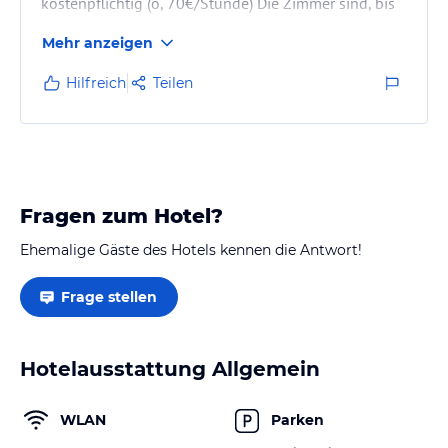
kostenpflichtig (o, 70€/Stunde) Die Zimmer sind, bis
auf ein paar größere, deprimierend eng und muffig.
Mehr anzeigen
Das Frühstück ist nicht erwähnenswert, einfach
08/15.
Hilfreich
Teilen
Das Hotel ist zu teuer!
Fragen zum Hotel?
Ehemalige Gäste des Hotels kennen die Antwort!
Frage stellen
Hotelausstattung Allgemein
WLAN
Parken