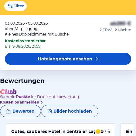
Filter
ab
290 €
03.09.2026 - 05.09.2026
ohne Verpflegung
2 ERW • 2 Nächte
Kleines Doppelzimmer mit Dusche
Kostenlos stornierbar
Bis 19.08.2026, 21:59
Hotelangebote
ansehen
Bewertungen
Sammle
Punkte
für Deine Hotelbewertung.
Kostenlos anmelden
Bewerten
Bilder hochladen
Gutes, sauberes Hotel in zentraler Lage
5
/ 6
Ein 