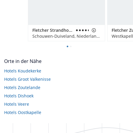
Fletcher Strandhotel Haamstede
Schouwen-Duiveland, Niederlande
Westkapell
Orte in der Nähe
Hotels
Koudekerke
Hotels
Groot Valkenisse
Hotels
Zoutelande
Hotels
Dishoek
Hotels
Veere
Hotels
Oostkapelle