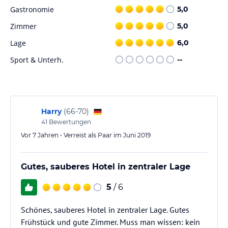
Gastronomie
5,0
Das Hotel Le Beau Rivage bietet keine eigenen Sport- und
Freizeiteinrichtungen an. Die Gäste haben jedoch die Möglichkeit,
Zimmer
5,0
die Umgebung zu erkunden und Aktivitäten wie Radfahren,
Lage
6,0
Golfspielen oder einen Besuch am Strand zu unternehmen. Der
Golfclub Domburgsche liegt beispielsweise nur 14,5 km entfernt.
Sport & Unterh.
--
Hinweis:
Verfasst von HolidayCheck mit Hilfe von KI. Alle
Angaben ohne Gewähr. Bitte lies vor der Buchung die
verbindlichen
Angebotsdetails
des jeweiligen Veranstalters.
Harry
(
66-70
)
41
Bewertungen
Vor 7 Jahren • Verreist als Paar im Juni 2019
Gutes, sauberes Hotel in zentraler Lage
5
/ 6
Schönes, sauberes Hotel in zentraler Lage. Gutes
Frühstück und gute Zimmer. Muss man wissen: kein