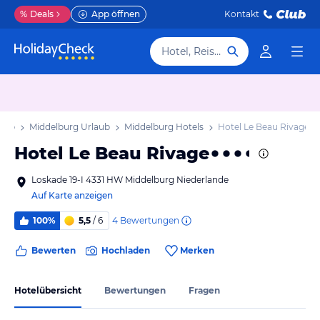
%
Deals
App öffnen
Kontakt
Hotel, Reiseziel
laub
Middelburg Urlaub
Middelburg Hotels
Hotel Le Beau Rivage
Hotel Le Beau Rivage
Loskade 19-I 4331 HW Middelburg Niederlande
Auf Karte anzeigen
4
Bewertungen
100%
5,5
/ 6
Bewerten
Hochladen
Merken
Hotelübersicht
Bewertungen
Fragen