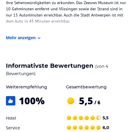
ihre Sehenswürdigkeiten zu erkunden. Das Zeeuws Museum ist nur
10 Gehminuten entfernt und Vlissingen sowie der Strand sind in
nur 15 Autominuten erreichbar. Auch die Stadt Antwerpen ist mit
dem Auto in 45 Minuten erreichbar.
Zimmer / Unterbringung im Hotel
Mehr anzeigen
Die Zimmer im Hotel Le Beau Rivage sind komfortabel und
modern eingerichtet. Sie verfügen über einen Schreibtisch, einen
Flachbild-TV mit internationalen Kanälen und ein eigenes Bad mit
Badewanne oder Dusche sowie einem Haartrockner. Kostenloses
Informativste Bewertungen
(von
4
WLAN steht den Gästen zur Verfügung. Abstellmöglichkeiten für
Fahrräder und Ladestationen für E-Bikes sind ebenfalls
Bewertungen)
vorhanden.
Weiterempfehlung
Gesamtbewertung
Gastronomie im Hotel
100
%
5,5
Morgens erwartet die Gäste ein reichhaltiges Frühstücksbuffet, um
/ 6
gestärkt in den Tag zu starten. Das Hotel bietet jedoch keine
eigenen Restaurants an, sodass die Gäste die Möglichkeit haben,
Hotel
5,5
die kulinarische Vielfalt der Stadt Middelburg zu erkunden.
Service
6,0
Sport und Unterhaltung