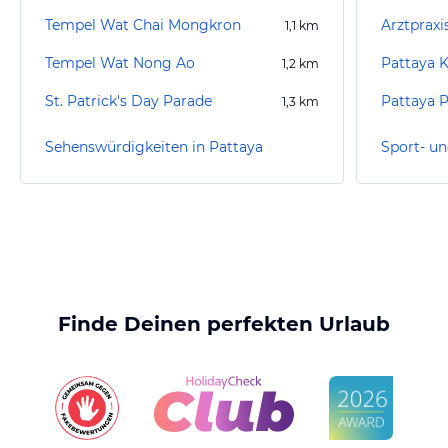
Tempel Wat Chai Mongkron
Arztpraxis
1,1
km
Tempel Wat Nong Ao
Pattaya 
1,2
km
St. Patrick's Day Parade
Pattaya 
1,3
km
Sehenswürdigkeiten in Pattaya
Sport- un
Finde Deinen perfekten Urlaub