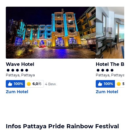
Wave Hotel
Hotel The Ba
Pattaya, Pattaya
Pattaya, Pattaya
100
%
6,0
/
6
100
%
5,6
/
4 Bew.
Zum Hotel
Zum Hotel
Infos Pattaya Pride Rainbow Festival