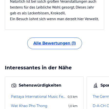
Natürlich ist bei solch großen Veranstaltungen auch
bestens für das Leibliche Wohl gesorgt. Dieses Jahr
gab es als Leckerbissen, Krokodil.
Ein Besuch lohnt sich wenn man derzeit hier Verweilt.
Alle Bewertungen (1)
Interessantes in der Nähe
Sehenswürdigkeiten
Spor
Pattaya International Music Festival
The Germ
0,5
km
Wat Khao Pho Thong
D-A-CH C
1,0
km