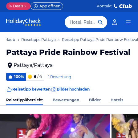
%
Deals
App öffnen
Kontakt
Hotel, Reiseziel
a Urlaub
Reisetipps Pattaya
Reisetipp Pattaya Pride Rainbow Festival
Pattaya Pride Rainbow Festival
Pattaya/Pattaya
100%
6
/ 6
1 Bewertung
Reisetipp bewerten
Bilder hochladen
Reisetippübersicht
Bewertungen
Bilder
Hotels