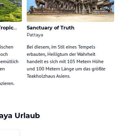
Nong Nooch Village and Tropical Garden
Sanctuary of Truth
Pattaya
ischen
Bei diesem, im Stil eines Tempels
ooch
erbauten, Heiligtum der Wahrheit
gemütlich
handelt es sich mit 105 Metern Höhe
hen
und 100 Metern Länge um das größte
Teakholzhaus Asiens.
zieren.
aya Urlaub