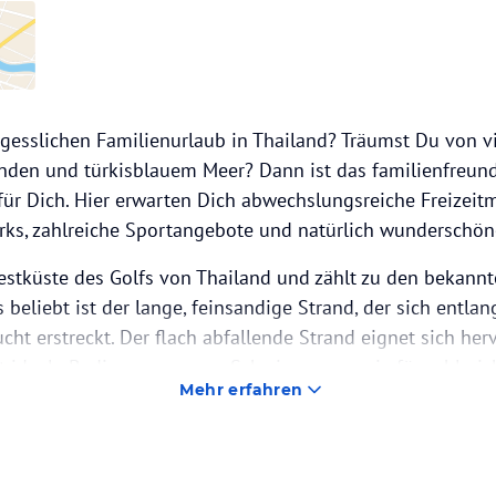
gesslichen Familienurlaub in Thailand? Träumst Du von v
nden und türkisblauem Meer? Dann ist das familienfreund
 für Dich. Hier erwarten Dich abwechslungsreiche Freizeit
s, zahlreiche Sportangebote und natürlich wunderschön
Westküste des Golfs von Thailand und zählt zu den bekann
beliebt ist der lange, feinsandige Strand, der sich entlan
t erstreckt. Der flach abfallende Strand eignet sich her
et ideale Bedingungen zum Schwimmen sowie für zahlreic
Mehr erfahren
des gibt es viel zu entdecken. Golfbegeisterte finden in 
te Golfplätze, während Themenparks für Unterhaltung bei