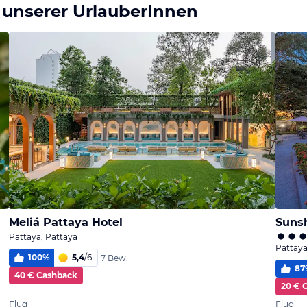
 unserer UrlauberInnen
Meliá Pattaya Hotel
Suns
Pattaya, Pattaya
Pattaya
100
%
5,4
/
6
7 Bew.
87
40 € Cashback
20 € 
Flug
Flug