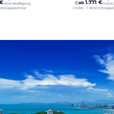
 €
1.771 €
ab
ohne Verpflegung
Frühst
HE
Doppelzimmer
2 ERW. • 1 WOCHE
Doppel