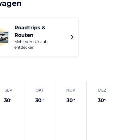
twagen
oot „Vimantaitalay“.
allenriffe des Golfs
Roadtrips &
Routen
at genannt. Von dort
Mehr vom Urlaub
schwungene
entdecken
Wat Khao Phra Bat, in
hailändische
Familie.
SEP
OKT
NOV
DEZ
30
°
30
°
30
°
30
°