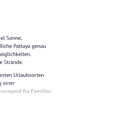
iel Sonne,
liche Pattaya genau
möglichkeiten,
e Strände.
testen Urlaubsorten
g einer
vorragend für Familien
he Wassersportarten.
Pattaya mehrere
 Groß und Klein