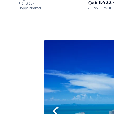
1.422
ab
Frühstück
Doppelzimmer
2 ERW. • 1 WOC