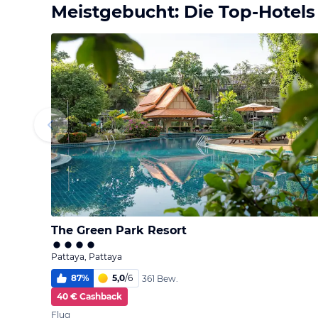
Meistgebucht: Die Top-Hotels
The Green Park Resort
Pattaya, Pattaya
87
%
5,0
/
6
361 Bew.
40 € Cashback
Flug