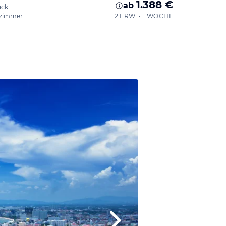
1.388 €
ab
ück
zimmer
2 ERW. • 1 WOCHE