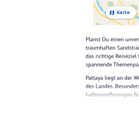
Karte
Planst Du einen unver
traumhaften Sandsträ
das richtige Reiseziel
spannende Themenpark
Pattaya liegt an der 
des Landes. Besonders 
halbmondförmigen Buch
mit Kindern und biet
Auch abseits des Stran
hervorragend gepfleg
sorgen.