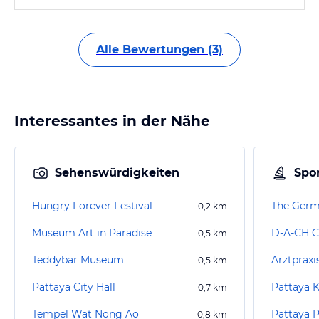
Alle Bewertungen (3)
Interessantes in der Nähe
Sehenswürdigkeiten
Spor
Hungry Forever Festival
The Germ
0,2
km
Museum Art in Paradise
D-A-CH C
0,5
km
Teddybär Museum
Arztpraxis
0,5
km
Pattaya City Hall
Pattaya 
0,7
km
Tempel Wat Nong Ao
Pattaya 
0,8
km