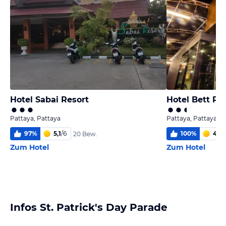
Hotel Sabai Resort
Hotel Bett Pa
Pattaya, Pattaya
Pattaya, Pattaya
97
%
5,1
/
6
100
%
4,1
/
20 Bew.
Zum Hotel
Zum Hotel
Infos St. Patrick's Day Parade