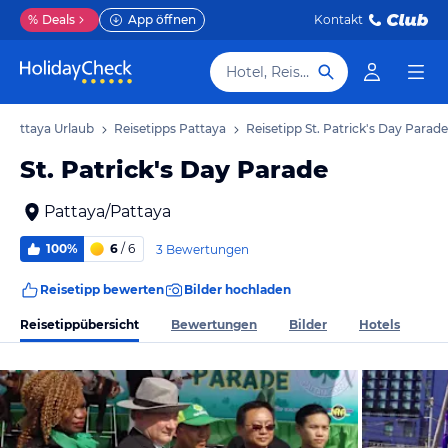
%
Deals
App öffnen
Kontakt
Hotel, Reiseziel
Pattaya Urlaub
Reisetipps Pattaya
Reisetipp St. Patrick's Day Parade
St. Patrick's Day Parade
Pattaya/Pattaya
100%
6
/ 6
3 Bewertungen
Reisetipp bewerten
Bilder hochladen
Reisetippübersicht
Bewertungen
Bilder
Hotels