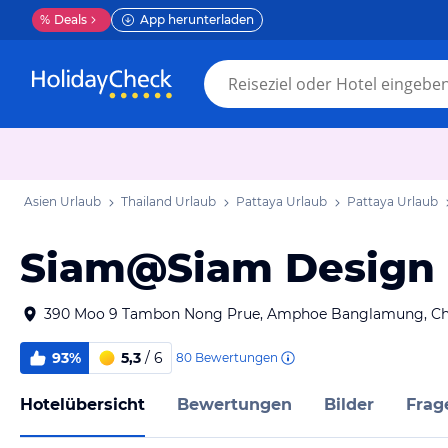
%
Deals
App herunterladen
Asien Urlaub
Thailand Urlaub
Pattaya Urlaub
Pattaya Urlaub
Siam@Siam Design 
390 Moo 9 Tambon Nong Prue, Amphoe Banglamung, Chon
93%
5,3
/ 6
80
Bewertungen
Hotelübersicht
Bewertungen
Bilder
Frag