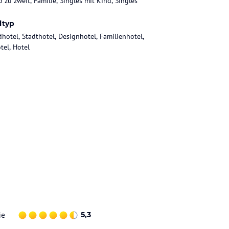
 zu zweit, Familie, Singles mit Kind, Singles
ltyp
dhotel, Stadthotel, Designhotel, Familienhotel,
tel, Hotel
ie
5,3