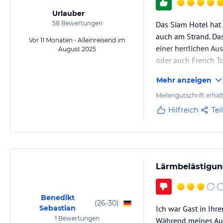
Urlauber
58
Bewertungen
Das Siam Hotel hat 
auch am Strand. Das
Vor 11 Monaten • Alleinreisend im
einer herrlichen Aus
August 2025
oder auch French To
Pattaya buche ich 
Mehr anzeigen
Meilengutschrift erhal
Hilfreich
Tei
Lärmbelästigun
Benedikt
(
26-30
)
Sebastian
Ich war Gast in Ihr
1
Bewertungen
Während meines Auf