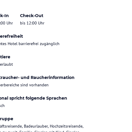
k-In
Check-Out
:00 Uhr
bis 12:00 Uhr
erefreiheit
tes Hotel barrierefrei zugänglich
tiere
 erlaubt
traucher- und Raucherinformation
erbereiche sind vorhanden
onal spricht folgende Sprachen
sch
gruppe
äftsreisende, Badeurlauber, Hochzeitsreisende,