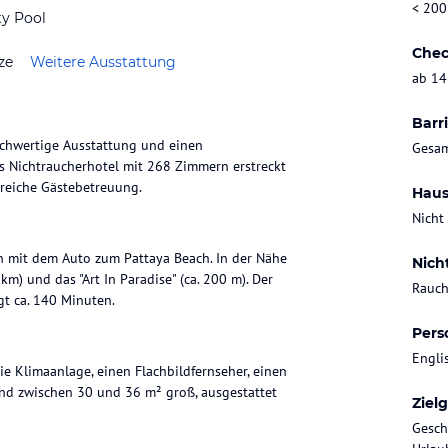
< 200
ty Pool
Chec
ze
Weitere Ausstattung
ab 14
Barri
chwertige Ausstattung und einen
Gesam
as Nichtraucherhotel mit 268 Zimmern erstreckt
reiche Gästebetreuung.
Haus
Nicht
en mit dem Auto zum Pattaya Beach. In der Nähe
Nich
km) und das "Art In Paradise" (ca. 200 m). Der
Rauch
gt ca. 140 Minuten.
Pers
Engli
 Klimaanlage, einen Flachbildfernseher, einen
ind zwischen 30 und 36 m² groß, ausgestattet
Ziel
Gesch