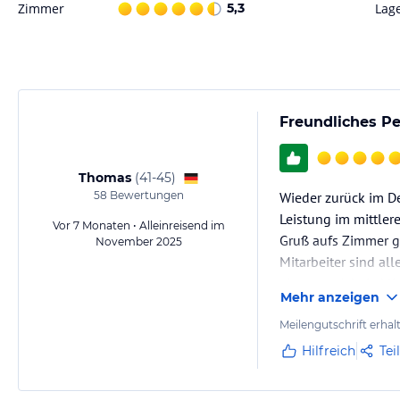
Zimmer
5,3
Lag
Freundliches 
Thomas
(
41-45
)
58
Bewertungen
Wieder zurück im D
Leistung im mittle
Vor 7 Monaten • Alleinreisend im
Gruß aufs Zimmer ge
November 2025
Mitarbeiter sind all
ein gutes Arbeitskl
Mehr anzeigen
Meilengutschrift erhal
Hilfreich
Tei