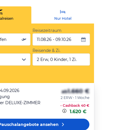
lreisen
Nur Hotel
Reisezeitraum
äfen
11.08.26 - 09.10.26
Reisende & Zi.
2 Erw, 0 Kinder, 1 Zi.
1.660 €
14.09.2026
ab
egung
2 ERW • 1 Woche
er DELUXE-ZIMMER
- Cashback
40 €
1.620 €
Pauschalangebote
ansehen