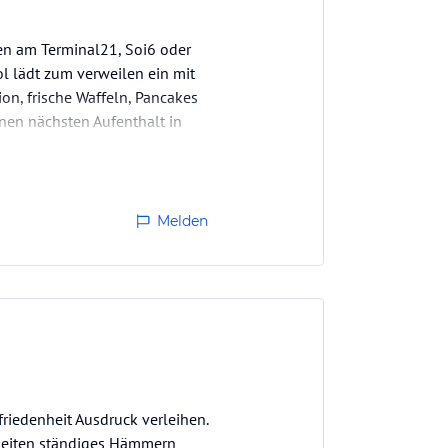
en am Terminal21, Soi6 oder
l lädt zum verweilen ein mit
ion, frische Waffeln, Pancakes
nen nächsten Aufenthalt in
Melden
riedenheit Ausdruck verleihen.
rbeiten ständiges Hämmern