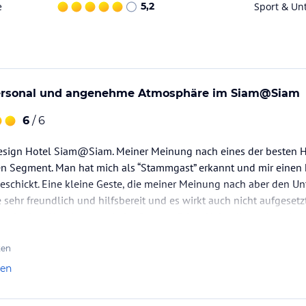
e
5,2
Sport & Un
Personal und angenehme Atmosphäre im Siam@Siam
6
/ 6
esign Hotel Siam@Siam. Meiner Meinung nach eines der besten Ho
ren Segment. Man hat mich als “Stammgast” erkannt und mir einen
schickt. Eine kleine Geste, die meiner Meinung nach aber den Un
e sehr freundlich und hilfsbereit und es wirkt auch nicht aufgesetz
ima in dem Hotel wovon jeder Gast profitiert. Habe diesmal auch 
ten
len