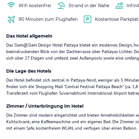
Wifi kostenfrei
Strand in der Nähe
Infini
90 Minuten zum Flughafen
Kostenlose Parkplät
Das Hotel allgemein
Das Siam@Siam Design Hotel Pattaya bietet ein modernes Design, ho
beeindruckenden Blick von der Dachterrasse über Pattayas Lichter. D
sich über 27 Etagen und umfasst zwei Außenpools sowie eine umfang
Die Lage des Hotels
Das Hotel befindet sich zentral in Pattaya-Nord, weniger als 5 Minut
finden sich die Shopping Mall "Central Festival Pattaya Beach" (ca. 1,8 
Transferzeit vom Flughafen Suvarnabhumi International Airport beträ
Zimmer / Unterbringung im Hotel
Die Zimmer sind modern eingerichtet und bieten Annehmlichkeiten wie
Kühlschrank, eine Kaffeemaschine und ein eigenes Bad. Die Zimmer s
mit einem Safe, kostenfreiem WLAN, und verfügen über einen Balkon.