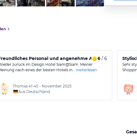
den
Freundliches Personal und angenehme Atmosphäre im Sia
6
/ 6
Stylis
Wieder zurück im Design Hotel Siam@Siam. Meiner
Sehr st
Meinung nach eines der besten Hotels in…
weiterlesen
Shoppin
Thomas
41-45
•
November 2025
Aus Deutschland
Gesa