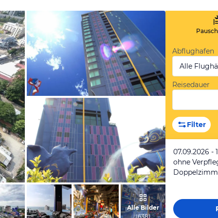
Pauscha
Abflughafen
Alle Flugh
Reisedauer
vom Hotelier, März 2014
Filter
07.09.2026 - 
ohne Verpfl
Doppelzimm
vom Hotelier, März 2014
Alle Bilder
(
638
)