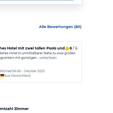
Alle Bewertungen (
80
)
m@Siam
ches Hotel mit zwei tollen Pools und umfangreichem Frühstü
6
/ 6
Exzellente L
ylishes Hotel in unmittelbarer Nähe zu zwei großen
Das Siam Hotel
gcentern mit günstigen…
weiterlesen
innerhalb von 
MIchael
56-60
•
Oktober 2025
Urlaub
Aus Deutschland
mtzahl Zimmer