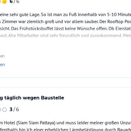
6
/ 6
eine sehr gute Lage. So ist man zu Fuß innerhalb von 5-10 Minut
 Zimmer war ziemlich groß und vor allem sauber. Der Rooftop Poo
sicht. Das Frühstücksbuffet lässt keine Wünsche offen. Ob Eierstat
ast. Alle Mitarbeiter sind sehr freundlich und zuvorkommend. Mei
bestimmt wieder im Siam!
ten
len
g täglich wegen Baustelle
3
/ 6
em Hotel (Siam Siam Pattaya) und muss leider meiner großen Unzuf
enthalts bin ich einer erheblichen Lärmbelästigung durch Baua