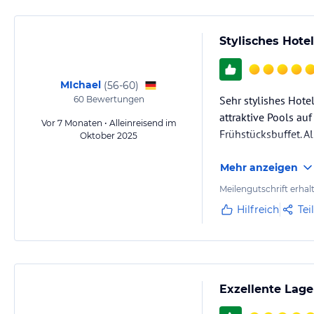
Stylisches Hote
MIchael
(
56-60
)
Sehr stylishes Hot
60
Bewertungen
attraktive Pools au
Vor 7 Monaten • Alleinreisend im
Frühstücksbuffet. A
Oktober 2025
Mehr anzeigen
Meilengutschrift erhal
Hilfreich
Tei
Exzellente Lage