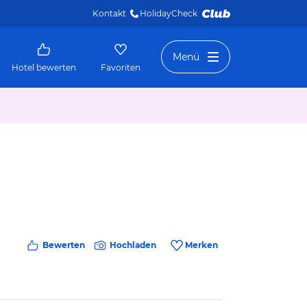
Kontakt
HolidayCheck 
Menü
Hotel bewerten
Favoriten
Bewerten
Hochladen
Merken