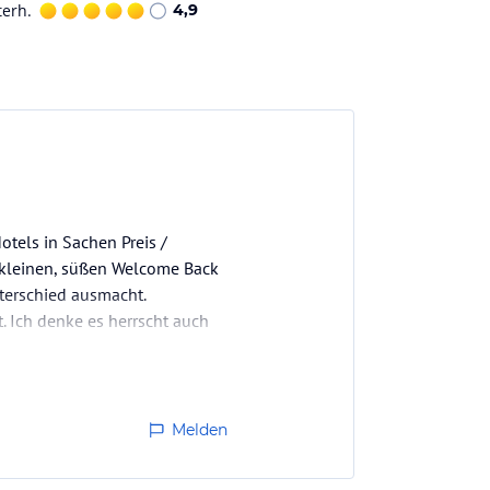
terh.
4,9
tels in Sachen Preis /
 kleinen, süßen Welcome Back
terschied ausmacht.
t. Ich denke es herrscht auch
den…
Melden