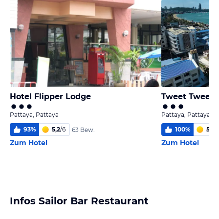
Hotel Flipper Lodge
Tweet Tweet 
Pattaya, Pattaya
Pattaya, Pattaya
93
%
5,2
/
6
100
%
5,1
/
6
63 Bew.
Zum Hotel
Zum Hotel
Infos Sailor Bar Restaurant