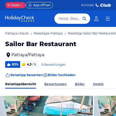
%
Deals
App öffnen
Kontakt
Hotel, Reiseziel
Pattaya Urlaub
Reisetipps Pattaya
Reisetipp Sailor Bar Restaurant
Sailor Bar Restaurant
Pattaya/Pattaya
83%
4,3
/ 6
6 Bewertungen
Reisetipp bewerten
Bilder hochladen
Reisetippübersicht
Bewertungen
Bilder
Hotels