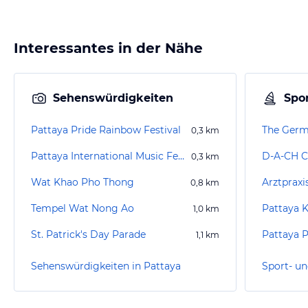
Interessantes in der Nähe
Sehenswürdigkeiten
Spor
Pattaya Pride Rainbow Festival
The Germ
0,3
km
Pattaya International Music Festival
D-A-CH C
0,3
km
Wat Khao Pho Thong
Arztpraxis
0,8
km
Tempel Wat Nong Ao
Pattaya 
1,0
km
St. Patrick's Day Parade
Pattaya 
1,1
km
Sehenswürdigkeiten in Pattaya
Sport- un