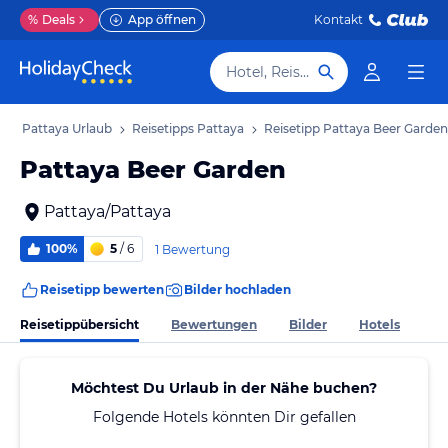
%
Deals
App öffnen
Kontakt
Hotel, Reiseziel
b
Pattaya Urlaub
Reisetipps Pattaya
Reisetipp Pattaya Beer Garden
Pattaya Beer Garden
Pattaya/Pattaya
100%
5
/ 6
1 Bewertung
Reisetipp bewerten
Bilder hochladen
Reisetippübersicht
Bewertungen
Bilder
Hotels
Möchtest Du Urlaub in der Nähe buchen?
Folgende Hotels könnten Dir gefallen