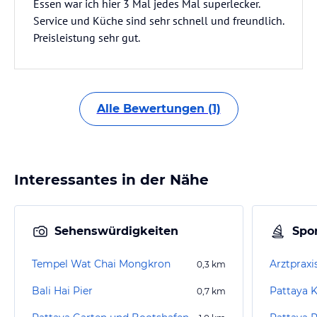
Essen war ich hier 3 Mal jedes Mal superlecker.
Service und Küche sind sehr schnell und freundlich.
Preisleistung sehr gut.
Alle Bewertungen (1)
Interessantes in der Nähe
Sehenswürdigkeiten
Spor
Tempel Wat Chai Mongkron
Arztpraxis
0,3
km
Bali Hai Pier
Pattaya 
0,7
km