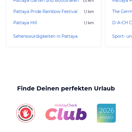
Pattaya Garten und Bootshafen
Pattaya 
1,0
km
Pattaya Pride Rainbow Festival
The Germ
1,1
km
Pattaya Hill
D-A-CH C
1,1
km
Sehenswürdigkeiten in Pattaya
Sport- un
Finde Deinen perfekten Urlaub