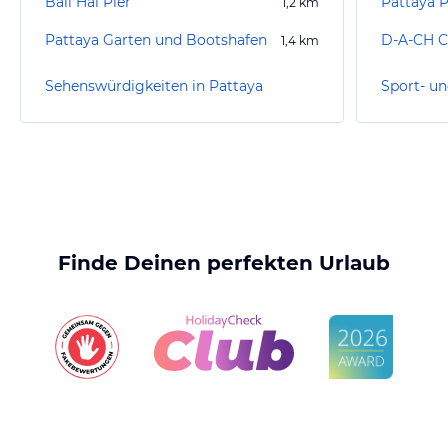
Bali Hai Pier
Pattaya 
1,2
km
Pattaya Garten und Bootshafen
D-A-CH C
1,4
km
Sehenswürdigkeiten in Pattaya
Sport- un
Finde Deinen perfekten Urlaub