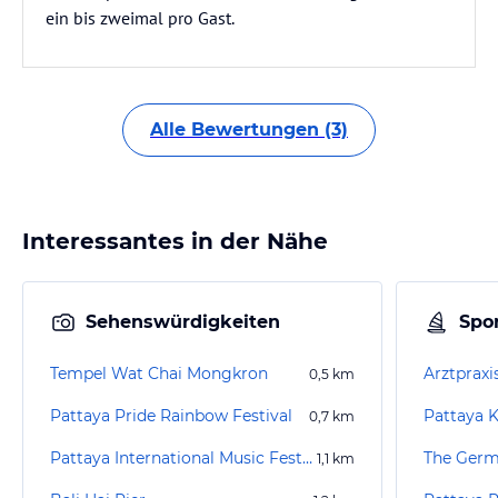
ein bis zweimal pro Gast.
Alle Bewertungen (3)
Interessantes in der Nähe
Sehenswürdigkeiten
Spor
Tempel Wat Chai Mongkron
Arztpraxis
0,5
km
Pattaya Pride Rainbow Festival
Pattaya 
0,7
km
Pattaya International Music Festival
The Germ
1,1
km