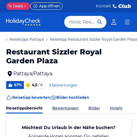
%
Deals
App öffnen
Kontakt
Hotel, Reiseziel
ub
Reisetipps Pattaya
Reisetipp Restaurant Sizzler Royal Garden Plaza
Restaurant Sizzler Royal
Garden Plaza
Pattaya/Pattaya
67%
4,5
/ 6
3 Bewertungen
Reisetipp bewerten
Bilder hochladen
Reisetippübersicht
Bewertungen
Bilder
Hotels
Möchtest Du Urlaub in der Nähe buchen?
Folgende Hotels könnten Dir gefallen