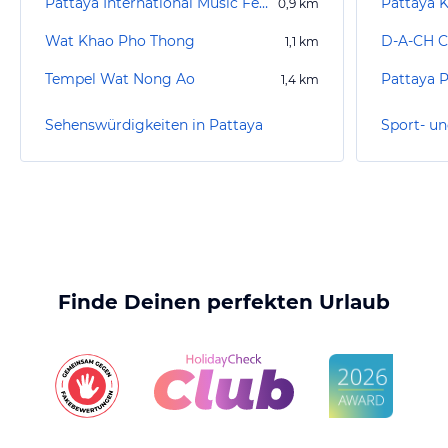
Pattaya International Music Festival
Pattaya 
0,9
km
Wat Khao Pho Thong
D-A-CH C
1,1
km
Tempel Wat Nong Ao
Pattaya 
1,4
km
Sehenswürdigkeiten in Pattaya
Sport- un
Finde Deinen perfekten Urlaub