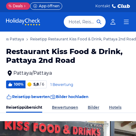
%
Deals
App öffnen
Kontakt
Hotel, Reiseziel
tipps Pattaya
Reisetipp Restaurant Kiss Food & Drink, Pattaya 2nd Road
Restaurant Kiss Food & Drink,
Pattaya 2nd Road
Pattaya/Pattaya
100%
5,8
/ 6
1 Bewertung
Reisetipp bewerten
Bilder hochladen
Reisetippübersicht
Bewertungen
Bilder
Hotels