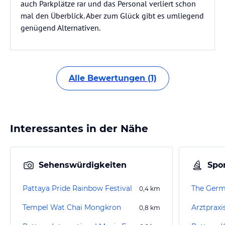
auch Parkplätze rar und das Personal verliert schon
mal den Überblick. Aber zum Glück gibt es umliegend
genügend Alternativen.
Alle Bewertungen (1)
Interessantes in der Nähe
Sehenswürdigkeiten
Spor
Pattaya Pride Rainbow Festival
The Germ
0,4
km
Tempel Wat Chai Mongkron
Arztpraxis
0,8
km