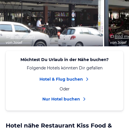
Bild melden
Bild m
von Josef
von Josef
Möchtest Du Urlaub in der Nähe buchen?
Folgende Hotels könnten Dir gefallen
Hotel & Flug buchen
Oder
Nur Hotel buchen
Hotel nähe Restaurant Kiss Food &