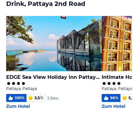
Drink, Pattaya 2nd Road
EDGE Sea View Holiday inn Pattaya Central
Intimate Hote
Pattaya, Pattaya
Pattaya, Pattaya
100
%
5,5
/
6
96
%
5,3
/
6
3 Bew.
Zum Hotel
Zum Hotel