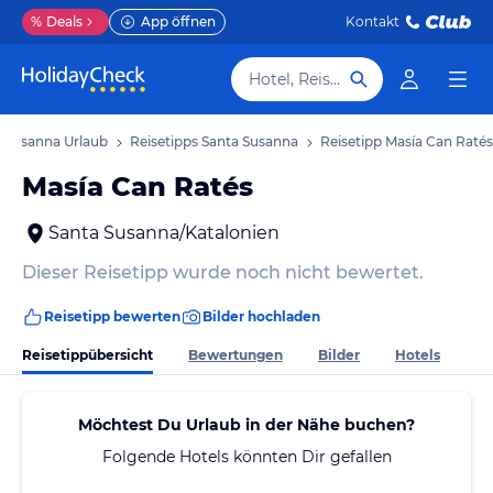
%
Deals
App öffnen
Kontakt
Hotel, Reiseziel
 Susanna Urlaub
Reisetipps Santa Susanna
Reisetipp Masía Can Ratés
Masía Can Ratés
Santa Susanna/Katalonien
Dieser Reisetipp wurde noch nicht bewertet.
Reisetipp bewerten
Bilder hochladen
Reisetippübersicht
Bewertungen
Bilder
Hotels
Möchtest Du Urlaub in der Nähe buchen?
Folgende Hotels könnten Dir gefallen