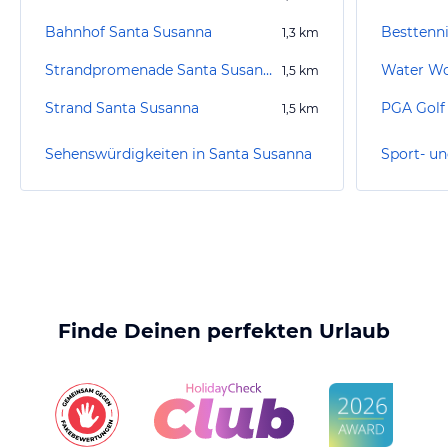
Bahnhof Santa Susanna
Besttenni
1,3
km
Strandpromenade Santa Susanna
Water Wo
1,5
km
Strand Santa Susanna
PGA Golf 
1,5
km
Sehenswürdigkeiten in Santa Susanna
Finde Deinen perfekten Urlaub