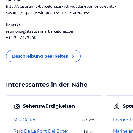
Website
http://stasusanna-barcelona.es/actividades/reuniones-santa-
susanna/espacios-singulares/masia-can-rates/
Kontakt
reunions@stasusanna-barcelona.com
+34 93 7679250
Beschreibung bearbeiten
Interessantes in der Nähe
Sehenswürdigkeiten
Spor
Mas Galter
Enduro T
0,4
km
Parc De La Font Del Boter
Marinela
1,3
km