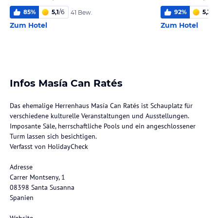
85
%
5,1
/
6
92
%
5,3
/
6
41 Bew.
Zum Hotel
Zum Hotel
Infos Masía Can Ratés
Das ehemalige Herrenhaus Masía Can Ratés ist Schauplatz für
verschiedene kulturelle Veranstaltungen und Ausstellungen.
Imposante Säle, herrschaftliche Pools und ein angeschlossener
Turm lassen sich besichtigen.
Verfasst von HolidayCheck
Adresse
Carrer Montseny, 1
08398 Santa Susanna
Spanien