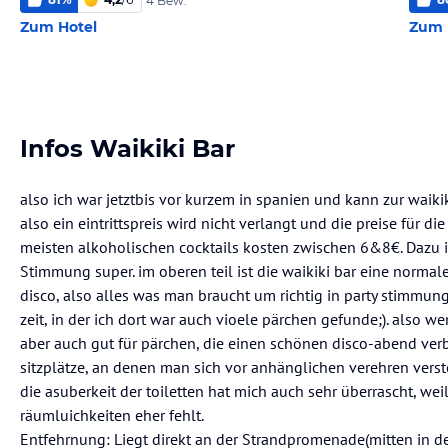
4 Bew.
Zum Hotel
Zum 
Infos Waikiki Bar
also ich war jetztbis vor kurzem in spanien und kann zur waik
also ein eintrittspreis wird nicht verlangt und die preise für d
meisten alkoholischen cocktails kosten zwischen 6&8€. Dazu i
Stimmung super. im oberen teil ist die waikiki bar eine normale
disco, also alles was man braucht um richtig in party stimmu
zeit, in der ich dort war auch vioele pärchen gefunde;). also we
aber auch gut für pärchen, die einen schönen disco-abend verb
sitzplätze, an denen man sich vor anhänglichen verehren vers
die asuberkeit der toiletten hat mich auch sehr überrascht, weil
räumluichkeiten eher fehlt.
Entfehrnung: Liegt direkt an der Strandpromenade(mitten in de