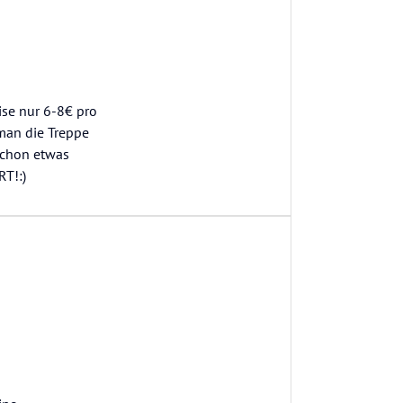
ise nur 6-8€ pro
man die Treppe
schon etwas
T!:)