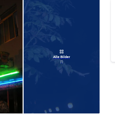
Alle Bilder
(
1
)