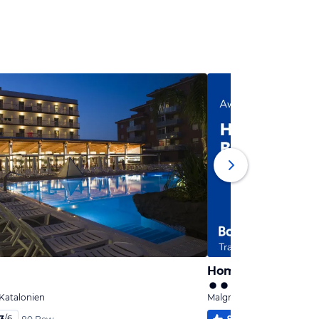
 Katalonien
Malgrat de Mar, Katalonie
3
/
6
96
%
4,8
/
6