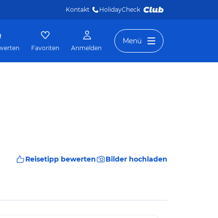
Kontakt
HolidayCheck 
Menü
werten
Favoriten
Anmelden
Reisetipp bewerten
Bilder hochladen