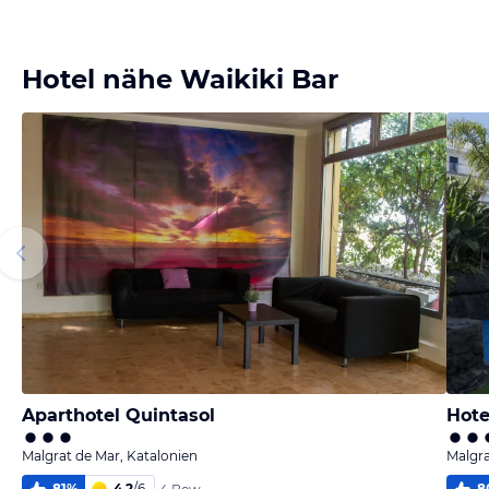
Bild melden
von Kristina
Hotel nähe Waikiki Bar
Aparthotel Quintasol
Hote
Malgrat de Mar, Katalonien
Malgra
81
%
4,2
/
6
8