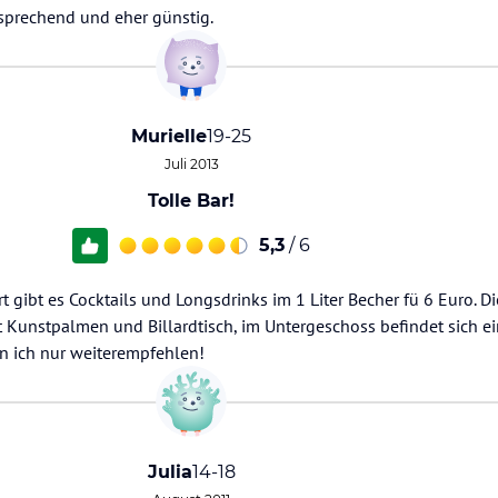
nsprechend und eher günstig.
Murielle
19-25
Juli 2013
Tolle Bar!
5,3
/ 6
ort gibt es Cocktails und Longsdrinks im 1 Liter Becher fü 6 Euro. Di
it Kunstpalmen und Billardtisch, im Untergeschoss befindet sich ei
nn ich nur weiterempfehlen!
Julia
14-18