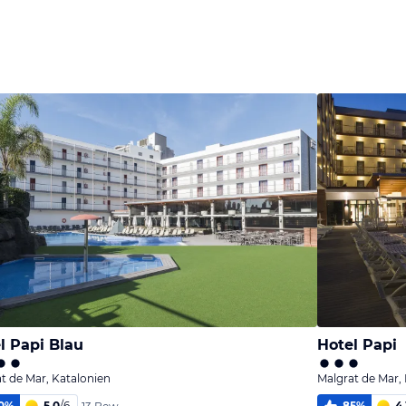
l Papi Blau
Hotel Papi
t de Mar, Katalonien
Malgrat de Mar,
0
%
5,0
/
6
85
%
4,