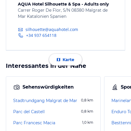
AQUA Hotel Silhouette & Spa - Adults only
Carrer Roger De Flor, S/N 08380 Malgrat de
Mar Katalonien Spanien
silhouette@aquahotel.com
+34 937 654118
Karte
Interessantes in der Nähe
Sehenswürdigkeiten
Spor
Stadtrundgang Malgrat de Mar
0,8
km
Marinela
Parc del Castell
0,8
km
Enduro T
Parc Francesc Macia
1,0
km
Besttenni