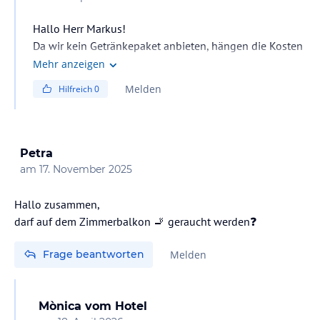
Hallo Herr Markus!
Da wir kein Getränkepaket anbieten, hängen die Kosten
ganz von deinem individuellen Konsum ab.Meistens
Mehr anzeigen
fahren unsere Gäste am besten, wenn sie die Getränke
Melden
Hilfreich
0
einfach einzeln nach Bedarf abrechnen.
Hier ist eine kleine Orientierung zu unseren Preisen:
Kaffee: ca. 2,00 €, Bier: ca.3,20 €
Cocktails: ca.10:00 €
Petra
am
17. November 2025
Hallo zusammen,
darf auf dem Zimmerbalkon 🚬 geraucht werden❓
Frage beantworten
Melden
Mònica
vom Hotel