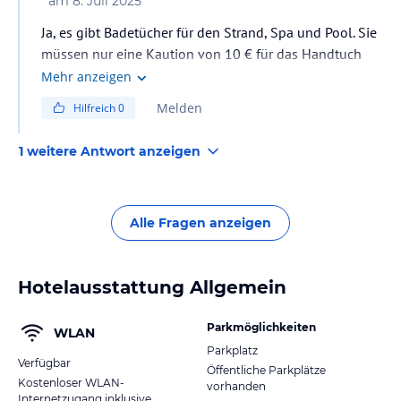
am
8. Juli 2025
Ja, es gibt Badetücher für den Strand, Spa und Pool. Sie
müssen nur eine Kaution von 10 € für das Handtuch
bezahlen, die am letzten Tag Ihres Aufenthalts
Mehr anzeigen
zurückerstattet wird.
Melden
Hilfreich
0
1 weitere Antwort anzeigen
Alle Fragen anzeigen
Hotelausstattung Allgemein
Parkmöglichkeiten
WLAN
Parkplatz
Verfügbar
Öffentliche Parkplätze
Kostenloser WLAN-
vorhanden
Internetzugang inklusive