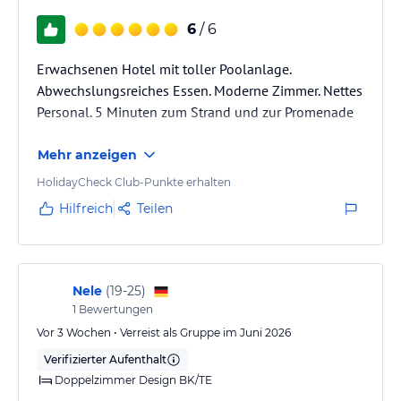
verschiedenen renommierten Wasserparks besuchen, die sich in
den Städten und Ferienorten rund um Malgrat de Mar befinden.
6
/ 6
Viele Möglichkeiten für unvergessliche Ferien!!!
Erwachsenen Hotel mit toller Poolanlage.
Abwechslungsreiches Essen. Moderne Zimmer. Nettes
Sonstige Einrichtungen und Services
Personal. 5 Minuten zum Strand und zur Promenade
Das Hotel Silhouette & Spa bietet eine Vielzahl von
Dienstleistungen, um Ihren Aufenthalt angenehmer,
Mehr anzeigen
unterhaltsamer und komfortabler zu gestalten:
• 2 Bars: Bar-Café und eine Snackbar auf der Terrasse in der Nähe
HolidayCheck Club-Punkte erhalten
des Swimmingpools
Hilfreich
Teilen
• Buffetrestaurant mit Show-Cooking
• 3 Außenpools
• 24-Stunden-Rezeption: Geldwechsel, Autovermietung,
Ausflugsprogramm, Blumenbestellservice usw.
Nele
(
19-25
)
• Gratis WLAN
1
Bewertungen
• 3 Aufzüge
• Umkleidekabinen mit Duschen (Handtücher vorhanden)
Vor 3 Wochen • Verreist als Gruppe im Juni 2026
• Gepäckraum
Verifizierter Aufenthalt
• Akzeptierte Kreditkarten: Visa, Mastercard, Eurocard
Doppelzimmer Design BK/TE
• Spannung: 220V