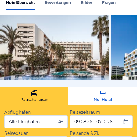
Hotelübersicht
Bewertungen
Bilder
Fragen
vom Hotelie
Pauschalreisen
Nur Hotel
Abflughafen
Reisezeitraum
Alle Flughäfen
09.08.26 - 07.10.26
Reisedauer
Reisende & Zi.