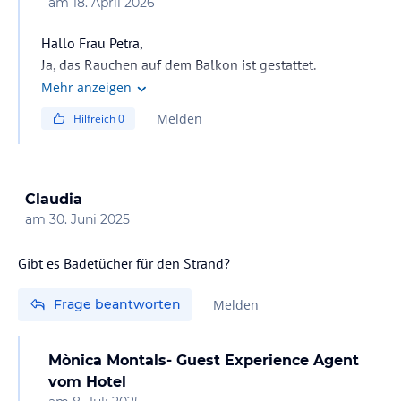
am
18. April 2026
Hallo Frau Petra,
Ja, das Rauchen auf dem Balkon ist gestattet.
Bitte achte nur darauf, die Balkontür dabei geschlossen
Mehr anzeigen
zu halten, damit kein Rauch ins Zimmer zieht. Einen
Melden
Hilfreich
0
Aschenbecher findest du normalerweise direkt draußen
auf dem Tisch.
Claudia
am
30. Juni 2025
Gibt es Badetücher für den Strand?
Frage beantworten
Melden
Mònica Montals- Guest Experience Agent
vom Hotel