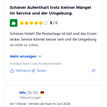
Gegen Aufpreis:
Schöner Aufenthalt trotz kleiner Mängel
• Wellnesscenter: Fitnessraum, Massagebereich und Spa mit
im Service und der Umgebung.
Innenpool
• Außenrestaurant "Gesamí"
5
/ 6
• Besprechungszimmer
• Zimmerservice
Schönes Hotel! Die Poolanlage ist toll und das Essen
• Außenparkplatz (je nach Verfügbarkeit)
lecker. Service könnte besser sein und die Umgebung
• Fahrradgarage
ist nicht so schön.
• Poolhandtuchservice (gegen Kaution)
• Snackautomat
Mehr anzeigen
• Wäscheservice
• Service Flughafentransfers „Taxi & Shuttle Airport“: Wir nehmen
HolidayCheck Club-Punkte erhalten
Anfragen nur bis 72 Stunden vor Abflug entgegen.
Hilfreich
Teilen
• Medizinischer Service auf Anfrage verfügbar
Hinweis:
Allgemeine und unverbindliche
Hoteliers-/Veranstalter-/Kataloginformationen. Alle Angaben
ohne Gewähr und ohne Prüfung durch HolidayCheck. Bitte
Nils
(
26-30
)
lies vor der Buchung die verbindlichen
Angebotsdetails
des
1
Bewertungen
jeweiligen Veranstalters.
Vor 1 Monat • Verreist als Paar im Juni 2026