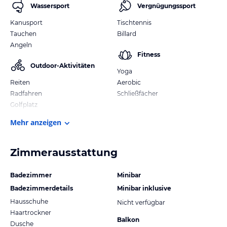
Wassersport
Vergnügungssport
Kanusport
Tischtennis
Tauchen
Billard
Angeln
Fitness
Outdoor-Aktivitäten
Yoga
Reiten
Aerobic
Radfahren
Schließfächer
Golfplatz
Mehr anzeigen
Zimmerausstattung
Badezimmer
Minibar
Badezimmerdetails
Minibar inklusive
Hausschuhe
Nicht verfügbar
Haartrockner
Balkon
Dusche