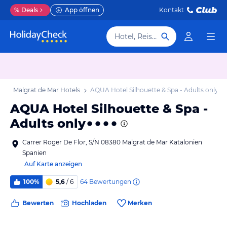
%
Deals
App öffnen
Kontakt
Hotel, Reiseziel
b
Malgrat de Mar Hotels
AQUA Hotel Silhouette & Spa - Adults only
AQUA Hotel Silhouette & Spa -
Adults only
Carrer Roger De Flor, S/N 08380 Malgrat de Mar Katalonien
Spanien
Auf Karte anzeigen
64
Bewertungen
100%
5,6
/ 6
Bewerten
Hochladen
Merken