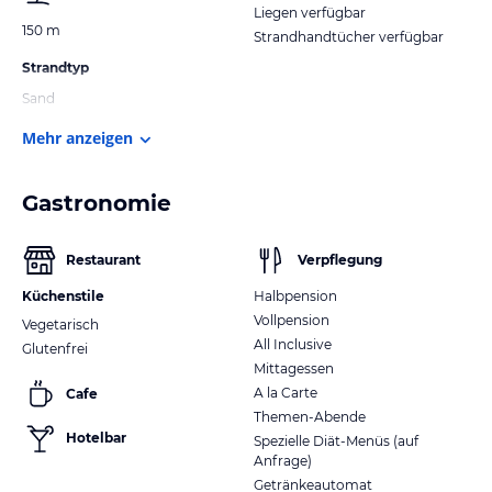
Liegen verfügbar
150 m
Strandhandtücher verfügbar
Strandtyp
Sand
Mehr anzeigen
Gastronomie
Restaurant
Verpflegung
Küchenstile
Halbpension
Vollpension
Vegetarisch
All Inclusive
Glutenfrei
Mittagessen
A la Carte
Cafe
Themen-Abende
Hotelbar
Spezielle Diät-Menüs (auf
Anfrage)
Getränkeautomat