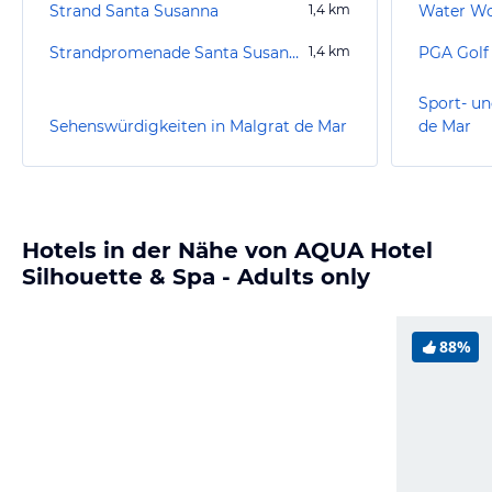
Strand Santa Susanna
1,4
km
Water Wo
Strandpromenade Santa Susanna
1,4
km
PGA Golf 
Sport- un
Sehenswürdigkeiten in Malgrat de Mar
de Mar
Hotels in der Nähe von AQUA Hotel
Silhouette & Spa - Adults only
88%