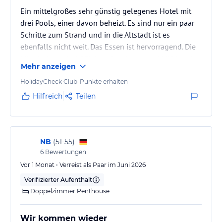
der täglich entlang der Promenade fährt. Auf dem Montnegre-
Ein mittelgroßes sehr günstig gelegenes Hotel mit
Korridor können Sie einen herrlichen Panoramablick auf die
drei Pools, einer davon beheizt. Es sind nur ein paar
gesamte Umgebung genießen.
Schritte zum Strand und in die Altstadt ist es
ebenfalls nicht weit. Das Essen ist hervorragend. Die
Für die abenteuerlustigeren Gäste finden Sie im Naturerlebnispark
mit Sicherheit Aktivitäten, die Ihren Bedürfnissen entsprechen.
Mitarbeiter sehr höflich, aufmerksam und hilfsbereit.
Mehr anzeigen
Hier können Jung und Alt an Aktivitäten wie Quads,
Orientierungslauf, Reiten und vielem mehr teilnehmen. Stellen Sie
HolidayCheck Club-Punkte erhalten
Ihr Adrenalin auf die Probe!!!
Hilfreich
Teilen
Parc Francesc Macia: eine Fläche von 40.000 m2 mit endlosen
Unterhaltungsmöglichkeiten für alle Altersgruppen. Genießen Sie
die Spielbereiche, lustige Skulpturen, Sitz- und Picknickplätze,
Sport und vieles mehr!
NB
(
51-55
)
Wenn Sie einen aktiven Urlaub und Wassersport bevorzugen,
6
Bewertungen
werden Sie bei den Wassersportangeboten in Malgrat de Mar,
Vor 1 Monat • Verreist als Paar im Juni 2026
darunter Windsurfen, Tauchen, Jetski, Kajakfahren, Segeln und
Verifizierter Aufenthalt
vieles mehr, Ihre Bedürfnisse mit Sicherheit erfüllen.
Doppelzimmer Penthouse
Zusätzlich zu den oben erwähnten verschiedenen Aktivitäten in
der Gegend von Malgrat de Mar können Sie auch die
Wir kommen wieder