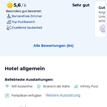
5,6
Sehr gut
/ 6
Gute
Besonders gut bewertet:
Angen
Barrierefreie Zimmer
Unter
schö
Top Poolbereich
Exzellente Sauberkeit
Alle Bewertungen (
64
)
Hotel allgemein
Beliebteste Ausstattungen:
Wifi kostenfrei
Strand in der Nähe
Infinity Pool
Weitere Ausstattung
Parkplätze verfügbar