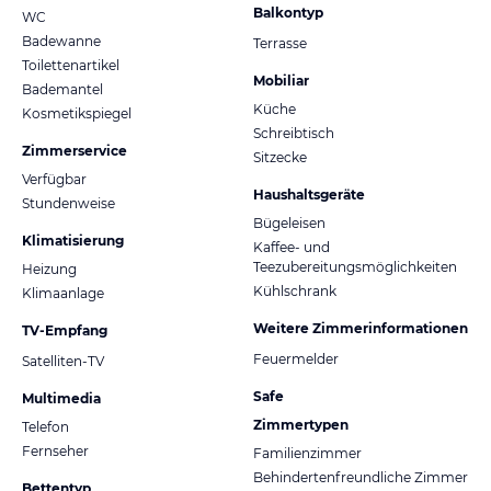
Balkontyp
WC
Badewanne
Terrasse
Toilettenartikel
Mobiliar
Bademantel
Küche
Kosmetikspiegel
Schreibtisch
Zimmerservice
Sitzecke
Verfügbar
Haushaltsgeräte
Stundenweise
Bügeleisen
Klimatisierung
Kaffee- und
Teezubereitungsmöglichkeiten
Heizung
Kühlschrank
Klimaanlage
Weitere Zimmerinformationen
TV-Empfang
Feuermelder
Satelliten-TV
Safe
Multimedia
Zimmertypen
Telefon
Fernseher
Familienzimmer
Behindertenfreundliche Zimmer
Bettentyp