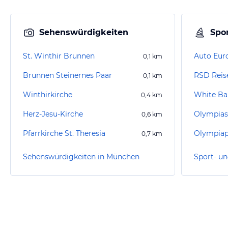
Sehenswürdigkeiten
Spor
St. Winthir Brunnen
Auto Eur
0,1
km
Brunnen Steinernes Paar
RSD Reis
0,1
km
Winthirkirche
White B
0,4
km
Herz-Jesu-Kirche
Olympias
0,6
km
Pfarrkirche St. Theresia
Olympiap
0,7
km
Sehenswürdigkeiten in München