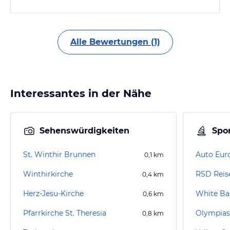
Alle Bewertungen (1)
Interessantes in der Nähe
Sehenswürdigkeiten
Spor
St. Winthir Brunnen
Auto Eur
0,1
km
Winthirkirche
RSD Reis
0,4
km
Herz-Jesu-Kirche
White B
0,6
km
Pfarrkirche St. Theresia
Olympias
0,8
km