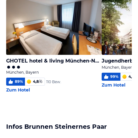
GHOTEL hotel & living München-Nymphenburg
Jugendherber
München, Bayern
München, Bayern
99
%
4,8
/
6
89
%
4,8
/
6
110 Bew.
Zum Hotel
Zum Hotel
Infos Brunnen Steinernes Paar