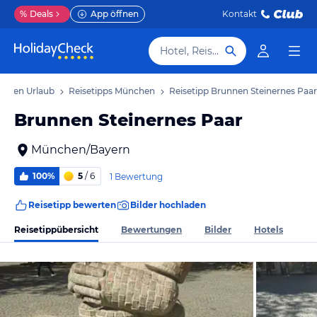
%
Deals
App öffnen
Kontakt
Hotel, Reiseziel
chen Urlaub
Reisetipps München
Reisetipp Brunnen Steinernes Paar
Brunnen Steinernes Paar
München/Bayern
100%
5
/ 6
1 Bewertung
Reisetipp bewerten
Bilder hochladen
Reisetippübersicht
Bewertungen
Bilder
Hotels