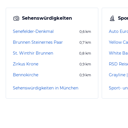
Sehenswürdigkeiten
Spor
Senefelder-Denkmal
Auto Eur
0,6
km
Brunnen Steinernes Paar
0,7
km
St. Winthir Brunnen
White B
0,8
km
Zirkus Krone
RSD Reis
0,9
km
Bennokirche
0,9
km
Sehenswürdigkeiten in München