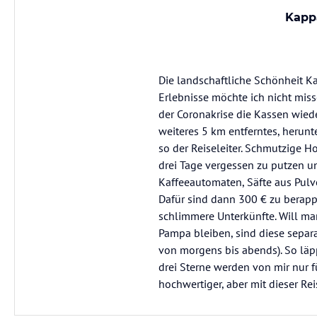
Kappa
Die landschaftliche Schönheit Ka
Erlebnisse möchte ich nicht miss
der Coronakrise die Kassen wiede
weiteres 5 km entferntes, herun
so der Reiseleiter. Schmutzige H
drei Tage vergessen zu putzen u
Kaffeeautomaten, Säfte aus Pulve
Dafür sind dann 300 € zu berap
schlimmere Unterkünfte. Will ma
Pampa bleiben, sind diese separ
von morgens bis abends). So läpp
drei Sterne werden von mir nur 
hochwertiger, aber mit dieser Rei