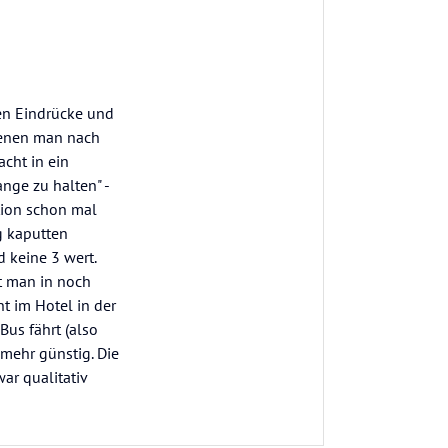
len Eindrücke und
 denen man nach
cht in ein
nge zu halten" -
tion schon mal
g kaputten
 keine 3 wert.
t man in noch
t im Hotel in der
us fährt (also
mehr günstig. Die
ar qualitativ