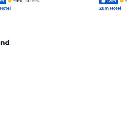
7
%
4,6
/
6
100
%
4
817 Bew.
Hotel
Zum Hotel
and