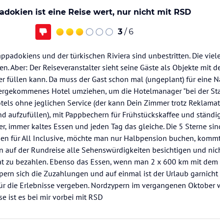
dokien ist eine Reise wert, nur nicht mit RSD
3
/ 6
ppadokiens und der türkischen Riviera sind unbestritten. Die vie
en. Aber: Der Reiseveranstalter sieht seine Gäste als Objekte mit
r füllen kann. Da muss der Gast schon mal (ungeplant) für eine Na
tergekommenes Hotel umziehen, um die Hotelmanager "bei der Sta
otels ohne jeglichen Service (der kann Dein Zimmer trotz Reklama
nd aufzufüllen), mit Pappbechern für Frühstückskaffee und ständi
r, immer kaltes Essen und jeden Tag das gleiche. Die 5 Sterne sind
pen für All Inclusive, möchte man nur Halbpension buchen, komm
n auf der Rundreise alle Sehenswürdigkeiten besichtigen und nich
at zu bezahlen. Ebenso das Essen, wenn man 2 x 600 km mit dem B
ern sich die Zuzahlungen und auf einmal ist der Urlaub garnicht 
für die Erlebnisse vergeben. Nordzypern im vergangenen Oktober w
se ist es bei mir vorbei mit RSD