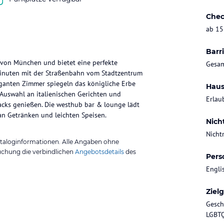
Chec
ab 15
Barri
 von München und bietet eine perfekte
Gesam
nuten mit der Straßenbahn vom Stadtzentrum
eleganten Zimmer spiegeln das königliche Erbe
Haus
 Auswahl an italienischen Gerichten und
Erlau
nacks genießen. Die westhub bar & lounge lädt
n Getränken und leichten Speisen.
Nich
Nicht
ataloginformationen. Alle Angaben ohne
uchung die verbindlichen
Angebotsdetails
des
Pers
Engli
Ziel
Geschä
LGBTQ