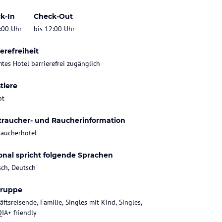
k-In
Check-Out
:00 Uhr
bis 12:00 Uhr
erefreiheit
tes Hotel barrierefrei zugänglich
tiere
bt
traucher- und Raucherinformation
raucherhotel
onal spricht folgende Sprachen
sch, Deutsch
gruppe
ftsreisende, Familie, Singles mit Kind, Singles,
IA+ friendly