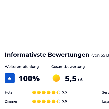
Informativste Bewertungen
(von
55
B
Weiterempfehlung
Gesamtbewertung
100
%
5,5
/ 6
Hotel
5,5
Serv
Zimmer
5,6
Lag