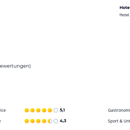
Hote
Hotel
ewertungen)
ice
5,1
Gastronom
e
4,3
Sport & Un