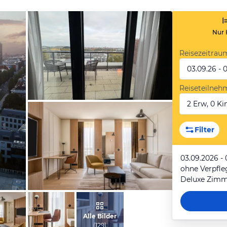
Nur 
Reisezeitrau
03.09.26 - 
Reiseteilneh
2 Erw, 0 Kin
von Qingcai, Oktober 2025
Filter
03.09.2026 -
ohne Verpfl
Deluxe Zimme
vom Hotelier, September 2023
Alle Bilder
(
129
)