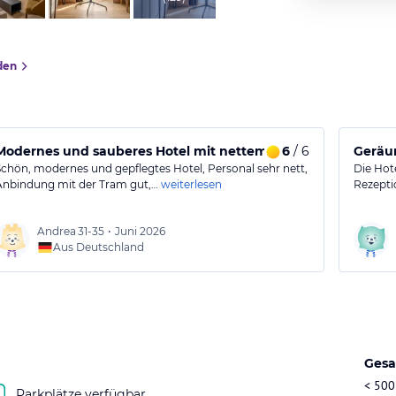
den
Modernes und sauberes Hotel mit nettem Personal
6
/ 6
Geräu
Schön, modernes und gepflegtes Hotel, Personal sehr nett,
Die Hot
Anbindung mit der Tram gut,…
weiterlesen
Rezepti
Andrea
31-35
•
Juni 2026
Aus Deutschland
Gesa
< 500
Parkplätze verfügbar