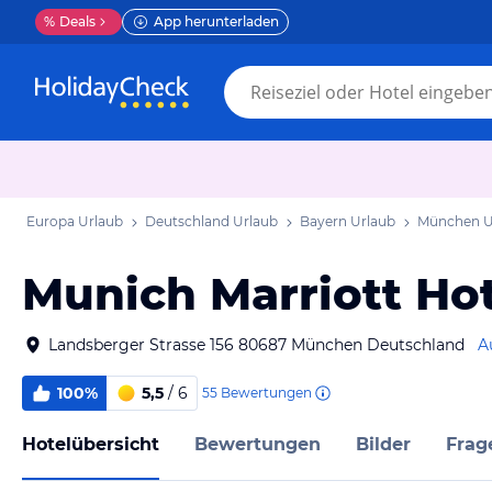
%
Deals
App herunterladen
Europa Urlaub
Deutschland Urlaub
Bayern Urlaub
München U
Munich Marriott Hot
Landsberger Strasse 156 80687 München Deutschland
A
100%
5,5
/ 6
55
Bewertungen
Hotelübersicht
Bewertungen
Bilder
Frag