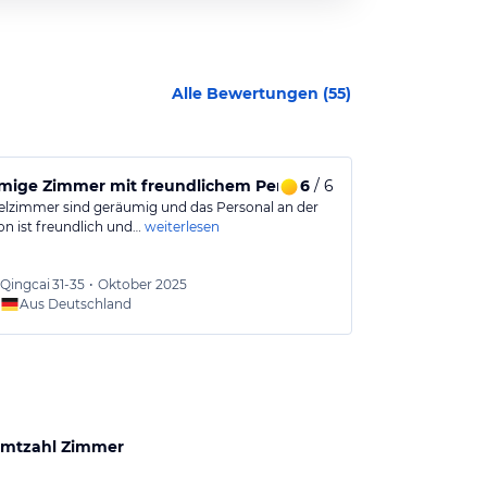
Alle Bewertungen (
55
)
mige Zimmer mit freundlichem Personal und guter Verkehr
6
/ 6
Praktische 
elzimmer sind geräumig und das Personal an der
Ziemlich klein
on ist freundlich und…
weiterlesen
und höhere St
Qingcai
31-35
•
Oktober 2025
Serge
4
Aus Deutschland
Aus
mtzahl Zimmer