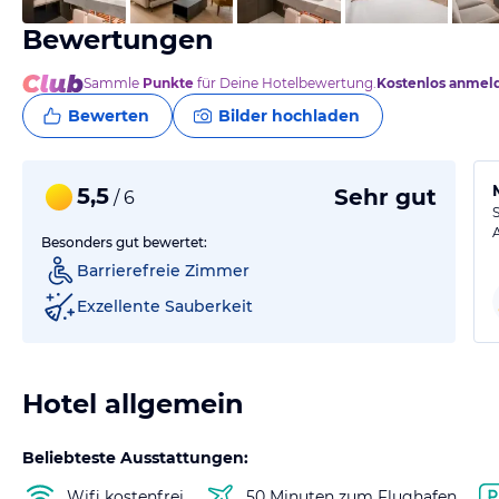
Bewertungen
Sammle
Punkte
für Deine Hotelbewertung.
Kostenlos anmel
Bewerten
Bilder hochladen
5,5
Sehr gut
/ 6
Besonders gut bewertet:
Barrierefreie Zimmer
Exzellente Sauberkeit
Hotel allgemein
Beliebteste Ausstattungen:
Wifi kostenfrei
50 Minuten zum Flughafen