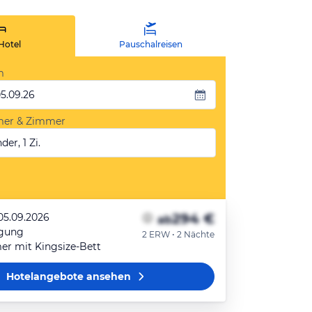
Hotel
Pauschalreisen
m
05.09.26
mer & Zimmer
der, 1 Zi.
294 €
 05.09.2026
ab
egung
2 ERW • 2 Nächte
r mit Kingsize-Bett
Hotelangebote
ansehen