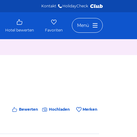
Kontakt
HolidayCheck 
Menü
Hotel bewerten
Favoriten
Bewerten
Hochladen
Merken