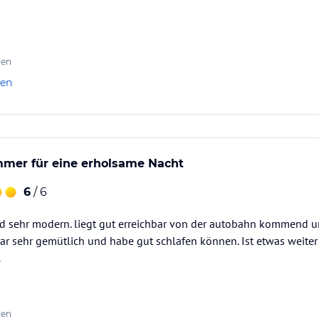
ten
len
mer für eine erholsame Nacht
6
/ 6
d sehr modern. liegt gut erreichbar von der autobahn kommend un
war sehr gemütlich und habe gut schlafen können. Ist etwas weite
.
ten