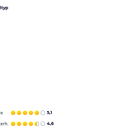
ltyp
ie
5,1
terh.
4,6