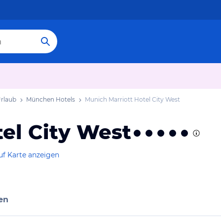
rlaub
München Hotels
Munich Marriott Hotel City West
el City West
uf Karte anzeigen
en